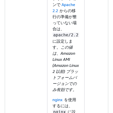
ンで
Apache
2.2
からの移
行の準備が整
っていない場
合は、
apache/2.2
に設定しま
す。
この値
は、Amazon
Linux AMI
(Amazon Linux
2 以前) プラッ
トフォームバ
ージョンでの
み有効です。
nginx
を使用
するには、
に設
nginx