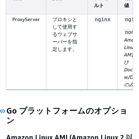
ルト
値
ProxyServer
プロキシと
nginx
ngin
して使用す
none
るウェブサ
Amaz
ーバーを指
Linux
定します。
AM
お
び
Docke
w/DC
のみ
Go プラットフォームのオプショ
ン
Amazon Linux AMI (Amazon Linux 2 以