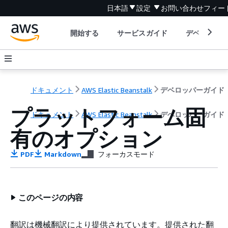
日本語
設定
お問い合わせ
フィー
開始する
サービスガイド
デベロッパ
ドキュメント
AWS Elastic Beanstalk
デベロッパーガイド
プラットフォーム固
ドキュメント
AWS Elastic Beanstalk
デベロッパーガイド
有のオプション
PDF
Markdown
フォーカスモード
このページの内容
翻訳は機械翻訳により提供されています。提供された翻