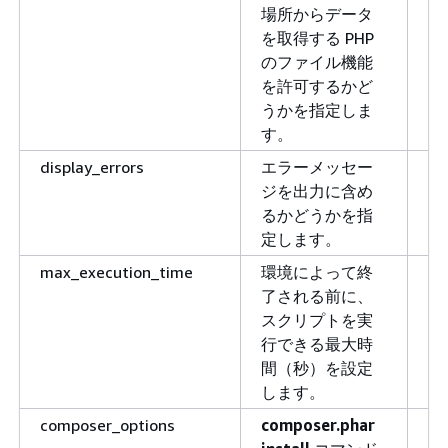
場所からデータ
を取得する PHP
のファイル機能
を許可するかど
うかを指定しま
す。
display_errors
エラーメッセー
O
ジを出力に含め
るかどうかを指
定します。
max_execution_time
環境によって終
6
了される前に、
スクリプトを実
行できる最大時
間（秒）を設定
します。
composer_options
composer.phar
該