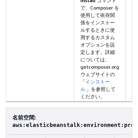
install
コマンド
な
で、Composer を
使用して依存関
係をインストー
ルするときに使
用するカスタム
オプションを設
定します。詳細
については、
getcomposer.org
ウェブサイトの
「
インストー
ル
」を参照して
ください。
名前空間:
aws:elasticbeanstalk:environment:prox