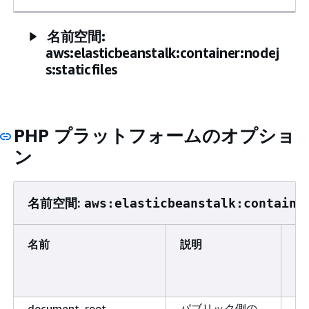
名前空間:
aws:elasticbeanstalk:container:nodej
s:staticfiles
PHP プラットフォームのオプショ
ン
名前空間:
aws:elasticbeanstalk:containe
名前
説明
デ
ォ
ト
document_root
パブリック側の
/