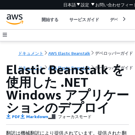
日本語
設定
お問い合わせ
フィー
開始する
サービスガイド
デベロッパ
ドキュメント
AWS Elastic Beanstalk
デベロッパーガイド
Elastic Beanstalk を
ドキュメント
AWS Elastic Beanstalk
デベロッパーガイド
使用した .NET
Windows アプリケー
ションのデプロイ
PDF
Markdown
フォーカスモード
翻訳は機械翻訳により提供されています。提供された翻