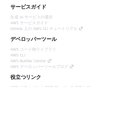
サービスガイド
生成 AI サービスの選択
AWS サービスガイド
GitHub 上の AWS CLI チュートリアル
デベロッパーツール
AWS コード例ライブラリ
AWS CLI
AWS Builder Center
AWS デベロッパーツールブログ
役立つリンク
AWS ドキュメント MCP サーバーをダウンロー
ド
AWS コンソールにサインイン
AWS re:Post
プライバシー
サイト規約
Cookie の設定
© 2026, Amazon Web Services, Inc. or its