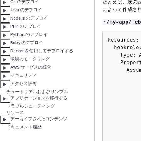
たとえば、次の設定ファ
Go のデプロイ
によって作成された
Java のデプロイ
Node.js のデプロイ
~/my-app/.eb
PHP のデプロイ
Python のデプロイ
Resources:

Ruby のデプロイ
  hookrole:
Docker を使用してデプロイする
    Type: A
環境のモニタリング
    Propert
AWS サービスの統合
      Assu
セキュリティ
          
アクセス許可
          
チュートリアルおよびサンプル
          
アプリケーションを移行する
          
トラブルシューティング
          
リソース
           
アーカイブされたコンテンツ
          
ドキュメント履歴
           
           