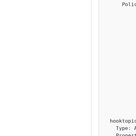
      Poli
          
          
          
          
          
          
          
          
          
          
          
           
           
           
           
  hooktopic
    Type: A
    Propert