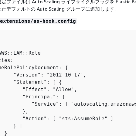
イルは Auto Scaling ライフサイクルフックを Elastic Bea
デフォルトの Auto Scaling グループに追加します。
extensions/as-hook.config


WS::IAM::Role

ies:

meRolePolicyDocument: 
{
     "Version": "2012-10-17",

     "Statement": [ 
{
        "Effect": "Allow",

        "Principal": 
{
           "Service": [ "autoscaling.amazonaws
       },

        "Action": [ "sts:AssumeRole" ]

    } ]

 }
