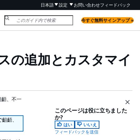
日本語
設定
お問い合わせ
フィードバック
今すぐ無料サインアップ »
境リソースの追加とカスタマイ
齟齬、不一
このページは役に立ちました
か?
で齟齬、
はい
いいえ
フィードバックを送信