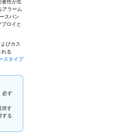
る必要性が生
るアラーム
ソースバン
デプロイと
およびカス
される
ースタイプ
は、必ず
が提供す
に対する