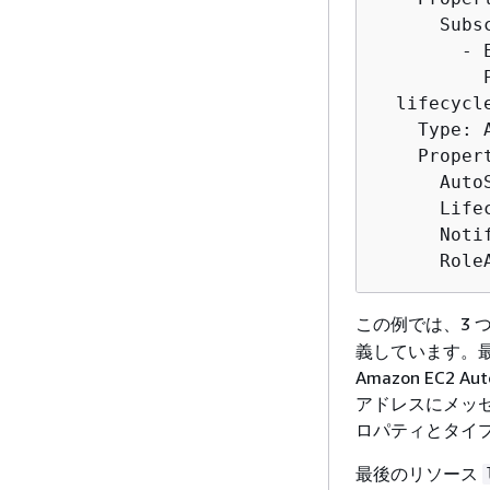
      Subsc
        - 
          P
  lifecycle
    Type: 
    Propert
      Auto
      Life
      Noti
      Role
この例では、3 つ
義しています。最初
Amazon EC2 A
アドレスにメッセージ
ロパティとタイ
最後のリソース