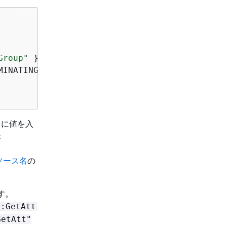
Group"
 }

INATING

ィに値を入
c
ソース名
の
す。
::GetAtt
etAtt"