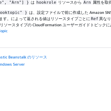
は
リソースから
属性を取
e", "Arn"] }
hookrole
Arn
は、設定ファイルで前に作成した Amazon SN
ooktopic" }
得します。によって返される値はリソースタイプごとに
異なり
Ref
opic リソースタイプの CloudFormation ユーザーガイドトピック
opic
astic Beanstalk のリソース
ndows Server