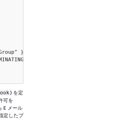
roup" }

INATING

) を定
ook
る許可を
から E メール
は、指定したプ