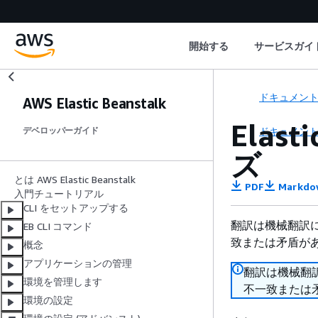
開始する
サービスガイ
ドキュメン
AWS Elastic Beanstalk
Elas
ドキュメン
デベロッパーガイド
ズ
とは AWS Elastic Beanstalk
PDF
Markdo
入門チュートリアル
CLI をセットアップする
翻訳は機械翻訳
EB CLI コマンド
致または矛盾が
概念
アプリケーションの管理
翻訳は機械翻
環境を管理します
不一致または
環境の設定