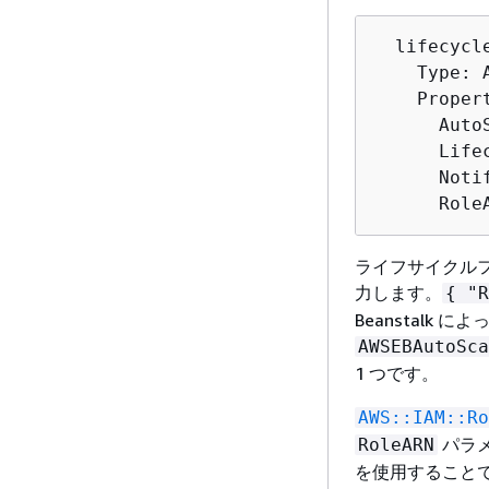
  lifecycle
    Type: 
    Propert
      Auto
      Life
      Noti
      Role
ライフサイクルフ
力します。
{
"R
Beanstalk 
AWSEBAutoSca
1 つです。
AWS::IAM::Ro
パラメ
RoleARN
を使用すること