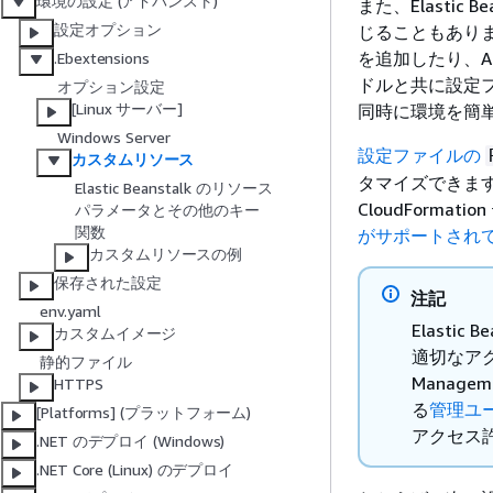
環境の設定 (アドバンスト)
また、Elasti
設定オプション
じることもありま
を追加したり、Am
.Ebextensions
ドルと共に設定
オプション設定
[Linux サーバー]
同時に環境を簡
Windows Server
設定ファイルの
カスタムリソース
タマイズできま
Elastic Beanstalk のリソース
CloudFormat
パラメータとその他のキー
関数
がサポートされ
カスタムリソースの例
保存された設定
注記
env.yaml
Elast
カスタムイメージ
適切なアクセ
静的ファイル
Managem
HTTPS
る
管理ユ
[Platforms] (プラットフォーム)
アクセス
.NET のデプロイ (Windows)
.NET Core (Linux) のデプロイ