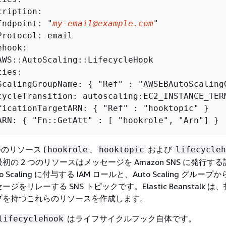
ription:

Endpoint: "
my-email@example.com
"

rotocol: email

hook:

AWS::AutoScaling::LifecycleHook

ies:

ScalingGroupName: 
{
 "Ref" : "AWSEBAutoScalingG
cycleTransition: autoscaling:EC2_INSTANCE_TERM
ficationTargetARN: 
{
 "Ref" : "hooktopic" }

ARN: 
{
 "Fn::GetAtt" : [ "hookrole", "Arn"] }
のリソース (
、
および
hookrole
hooktopic
lifecycleh
の 2 つのリソースはメッセージを Amazon SNS に発行す
uto Scaling に付与する IAM ロールと、Auto Scaling グループ
をリレーする SNS トピックです。Elastic Beanstalk 
プを持つこれらのリソースを作成します。
はライフサイクルフック自体です。
lifecyclehook