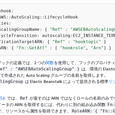
hook:

AWS::AutoScaling::LifecycleHook

ies:

ScalingGroupName: 
{
"Ref"
 : 
"AWSEBAutoScaling
cycleTransition: autoscaling:EC2_INSTANCE_TERM
ficationTargetARN: 
{
"Ref"
 : 
"hooktopic"
 }

ARN: 
{
"Fn::GetAtt"
 : [ 
"hookrole"
, 
"Arn"
] }
ックの定義では、2 つの
関数
を使用して、フックのプロパテ
は、環境の Elasti
ef" : "AWSEBAutoScalingGroup" }
によって作成された Auto Scaling グループの名前を取得します。
は Elastic Beanstalk によって提供される標準
リ
lingGroup
では、
が返すのは ARN ではなくロールの名前のみで
le
Ref
ータの ARN を取得するには、代わりに別の組み込み関数
Fn
で、リソースから属性を取得できます。
RoleARN:
{
"Fn::G