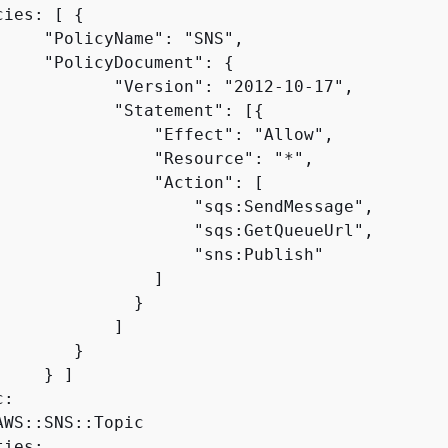
cies: [ 
{
     "PolicyName": "SNS",

     "PolicyDocument": 
{
            "Version": "2012-10-17",

            "Statement": [
{
                "Effect": "Allow",

                "Resource": "*",

                "Action": [

                    "sqs:SendMessage",

                    "sqs:GetQueueUrl",

                    "sns:Publish"

                ]

             }

           ]

       }

    } ]

:

WS::SNS::Topic

ies:
