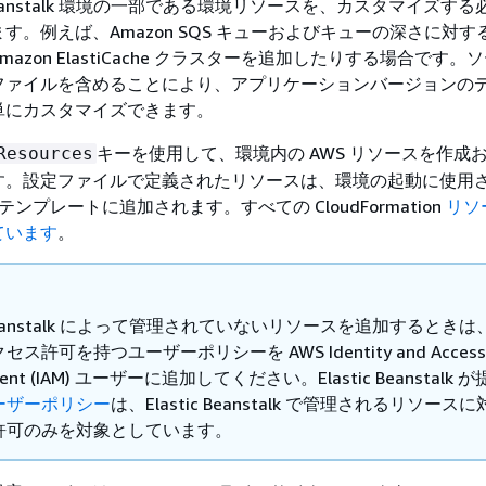
c Beanstalk 環境の一部である環境リソースを、カスタマイズす
す。例えば、Amazon SQS キューおよびキューの深さに対す
azon ElastiCache クラスターを追加したりする場合です。
ファイルを含めることにより、アプリケーションバージョンの
単にカスタマイズできます。
キーを使用して、環境内の AWS リソースを作成
Resources
す。設定ファイルで定義されたリソースは、環境の起動に使用
ion テンプレートに追加されます。すべての CloudFormation
リソ
ています
。
ic Beanstalk によって管理されていないリソースを追加するとき
ス許可を持つユーザーポリシーを AWS Identity and Access
ent (IAM) ユーザーに追加してください。Elastic Beanstalk 
ーザーポリシー
は、Elastic Beanstalk で管理されるリソース
許可のみを対象としています。