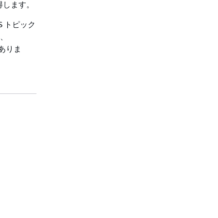
得します。
S トピック
、
にありま