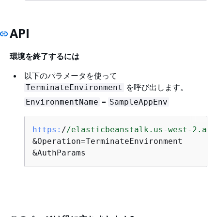
API
環境を終了するには
以下のパラメータを使って
を呼び出します。
TerminateEnvironment
=
EnvironmentName
SampleAppEnv
https:
/
/elasticbeanstalk.us-west-2.ama
&Operation=TerminateEnvironment

&AuthParams 