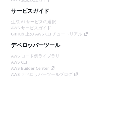
サービスガイド
生成 AI サービスの選択
AWS サービスガイド
GitHub 上の AWS CLI チュートリアル
デベロッパーツール
AWS コード例ライブラリ
AWS CLI
AWS Builder Center
AWS デベロッパーツールブログ
役立つリンク
AWS ドキュメント MCP サーバーをダウンロー
ド
AWS コンソールにサインイン
AWS re:Post
プライバシー
サイト規約
Cookie の設定