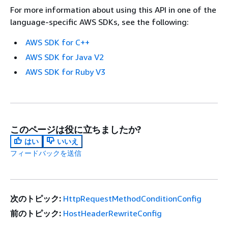
For more information about using this API in one of the
language-specific AWS SDKs, see the following:
AWS SDK for C++
AWS SDK for Java V2
AWS SDK for Ruby V3
このページは役に立ちましたか?
はい
いいえ
フィードバックを送信
次のトピック:
HttpRequestMethodConditionConfig
前のトピック:
HostHeaderRewriteConfig