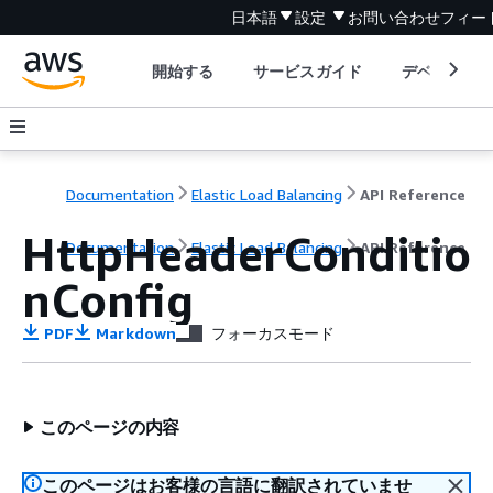
日本語
設定
お問い合わせ
フィー
開始する
サービスガイド
デベロッパ
Documentation
Elastic Load Balancing
API Reference
HttpHeaderConditio
Documentation
Elastic Load Balancing
API Reference
nConfig
PDF
Markdown
フォーカスモード
このページの内容
このページはお客様の言語に翻訳されていませ