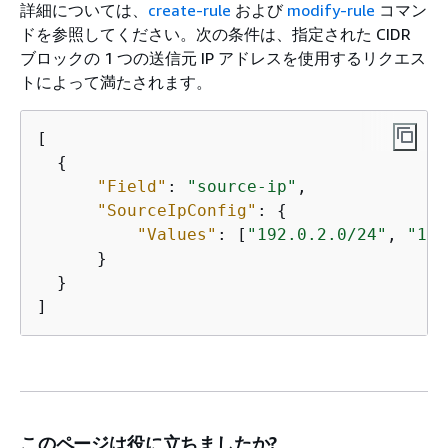
詳細については、
create-rule
および
modify-rule
コマン
ドを参照してください。次の条件は、指定された CIDR
ブロックの 1 つの送信元 IP アドレスを使用するリクエス
トによって満たされます。
[

{
"Field"
: 
"source-ip"
,

"SourceIpConfig"
: 
{
"Values"
: [
"192.0.2.0/24"
, 
"198
      }

  }

]
このページは役に立ちましたか?