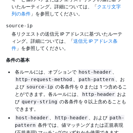
いたルーティング。詳細については、「
クエリ文字
列の条件
」を参照してください。
source-ip
各リクエストの送信元 IP アドレスに基づいたルーテ
ィング。詳細については、「
送信元 IP アドレス条
件
」を参照してください。
条件の基本
各ルールには、オプションで
、
host-header
、
、お
http-request-method
path-pattern
よび
の各条件を 0 または 1 つ含めるこ
source-ip
とができます。各ルールには、
およ
http-header
び
の各条件を 0 以上含めることも
query-string
できます。
、
、および
host-header
http-header
path-
条件では、値マッチングまたは正規表現
pattern
(正規表現) マッチングのいずれかを使用できます。