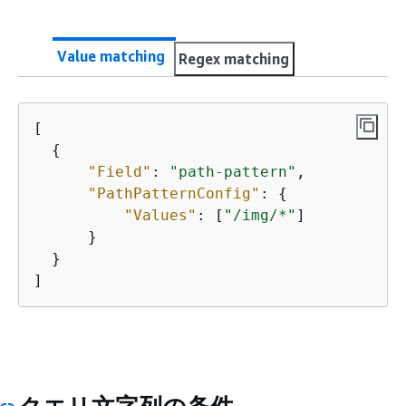
Value matching
Regex matching
[

{
"Field"
: 
"path-pattern"
,

"PathPatternConfig"
: 
{
"Values"
: [
"/img/*"
]

      }

  }

]