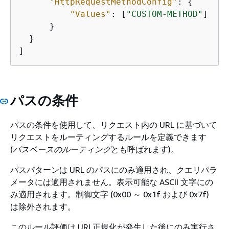
"HttpRequestMethodConfig"
: 
{
"Values"
: [
"CUSTOM-METHOD"
]

      }

  }

]
パスの条件
パスの条件を使用して、リクエスト内の URL に基づいて
リクエストをルーティングするルールを定義できます
(
パスベースのルーティング
とも呼ばれます)。
パスパターンは URL のパスにのみ適用され、クエリパラ
メータには適用されません。表示可能な ASCII 文字にの
み適用されます。制御文字 (0x00 ～ 0x1f および 0x7f)
は除外されます。
このルール評価は URI 正規化が発生した後にのみ実行さ