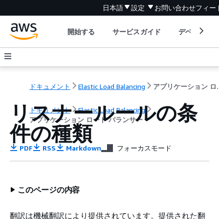
日本語
設定
お問い合わせ
フィー
開始する
サービスガイド
デベロッパ
ドキュメント
Elastic Load Balancing
アプリケーシ
リスナールールの条
ドキュメント
Elastic Load Balancing
アプリケーション ロード バランサー
件の種類
PDF
RSS
Markdown
フォーカスモード
このページの内容
翻訳は機械翻訳により提供されています。提供された翻