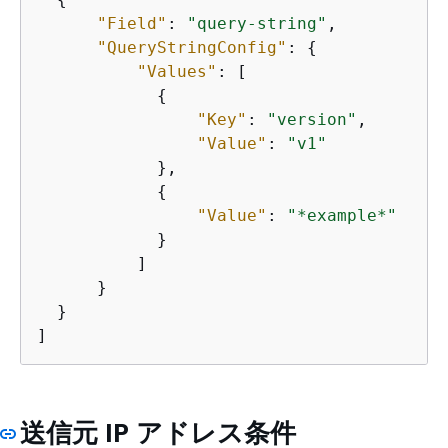
"Field"
: 
"query-string"
,

"QueryStringConfig"
: 
{
"Values"
: [

{
"Key"
: 
"version"
, 

"Value"
: 
"v1"
            },

{
"Value"
: 
"*example*"
            }

          ]

      }

  }

]
送信元 IP アドレス条件