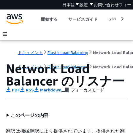
日本語
設定
お問い合わせ
フィー
開始する
サービスガイド
デベロッパ
ドキュメント
Elastic Load Balancing
Network Load
ドキュメント
Elastic Load Balancing
Network Load Bala
Balancer のリスナー
PDF
RSS
Markdown
フォーカスモード
このページの内容
翻訳は機械翻訳により提供されています。提供された翻