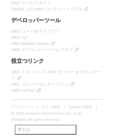
AWS サービスガイド
GitHub 上の AWS CLI チュートリアル
デベロッパーツール
AWS コード例ライブラリ
AWS CLI
AWS Builder Center
AWS デベロッパーツールブログ
役立つリンク
AWS ドキュメント MCP サーバーをダウンロー
ド
AWS コンソールにサインイン
AWS re:Post
プライバシー
サイト規約
Cookie の設定
© 2026, Amazon Web Services, Inc. or its
affiliates.All rights reserved.
日本語