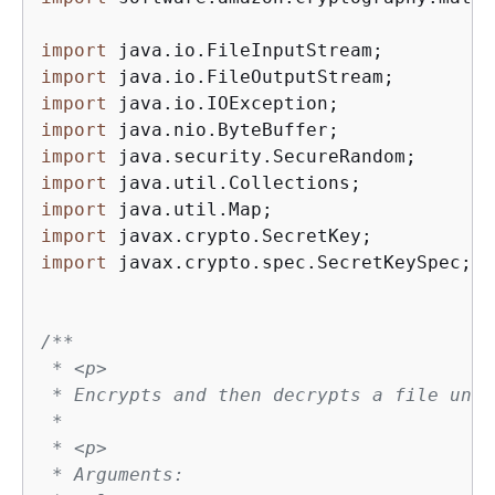
import
import
import
import
import
import
import
import
import
 javax.crypto.spec.SecretKeySpec;

/**

 * <p>

 * Encrypts and then decrypts a file unde
 *

 * <p>

 * Arguments:
