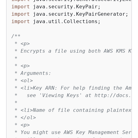
import
import
import
 java.util.Collections;

/**

 * <p>

 * Encrypts a file using both AWS KMS Key
 *

 * <p>

 * Arguments:

 * <ol>

 * <li>Key ARN: For help finding the Amaz
 *   see 'Viewing Keys' at http://docs.aw
 *

 * <li>Name of file containing plaintext 
 * </ol>

 * <p>

 * You might use AWS Key Management Servi