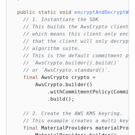
public
static
void
encryptAndDecryptWit
// 1. Instantiate the SDK
// This builds the AwsCrypto client w
// which means this client only encry
// that the client will only decrypt 
// algorithm suite.
// This is the default commitment pol
// `AwsCrypto.builder().build()`
// or `AwsCrypto.standard()`.
final
 AwsCrypto crypto =

        AwsCrypto.builder()

            .withCommitmentPolicy(Commitm
            .build();

// 2. Create the AWS KMS keyring.
// This example creates a multi keyri
final
 MaterialProviders materialProvi