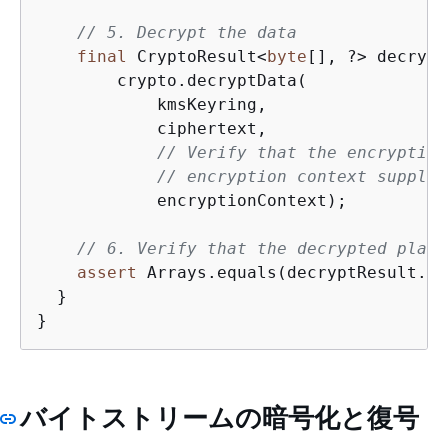
// 5. Decrypt the data
final
 CryptoResult<
byte
[], ?> decrypt
        crypto.decryptData(

            kmsKeyring,

            ciphertext,

// Verify that the encryption
// encryption context supplie
            encryptionContext);

// 6. Verify that the decrypted plain
assert
 Arrays.equals(decryptResult.ge
  }

}
バイトストリームの暗号化と復号