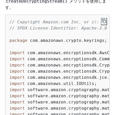
メソッドを使用しま
createDecryptingStream()
す。
// Copyright Amazon.com Inc. or its affil
// SPDX-License-Identifier: Apache-2.0
package
 com.amazonaws.crypto.keyrings;

import
import
import
import
import
import
import
import
import
import
import
 software.amazon.cryptography.mater