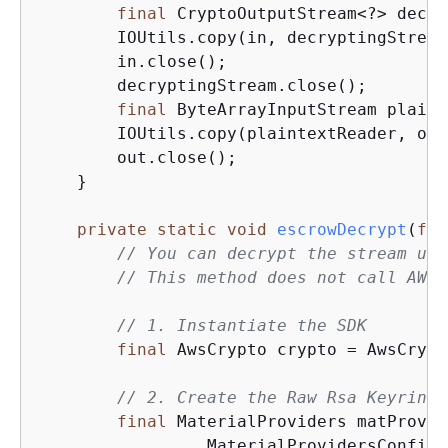
final
 CryptoOutputStream<?> decry
        IOUtils.copy(in, decryptingStream)
        in.close();

        decryptingStream.close();

final
 ByteArrayInputStream plaint
        IOUtils.copy(plaintextReader, out)
        out.close();

    }

private
static
void
escrowDecrypt
(
fin
// You can decrypt the stream usi
// This method does not call AWS 
// 1. Instantiate the SDK
final
 AwsCrypto crypto = AwsCrypt
// 2. Create the Raw Rsa Keyring 
final
 MaterialProviders matProv =
                .MaterialProvidersConfig(