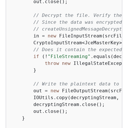
        out.close();

// Decrypt the file. Verify the e
// Since the data was encrypted u
// createUnsignedMessageDecryptin
        in = 
new
 FileInputStream(srcFile 
        CryptoInputStream<JceMasterKey> d
// Does it contain the expected e
if
 (!
"FileStreaming"
.equals(decry
throw
new
 IllegalStateExcepti
        }

// Write the plaintext data to di
        out = 
new
 FileOutputStream(srcFil
        IOUtils.copy(decryptingStream, out
        decryptingStream.close();

        out.close();

    }
