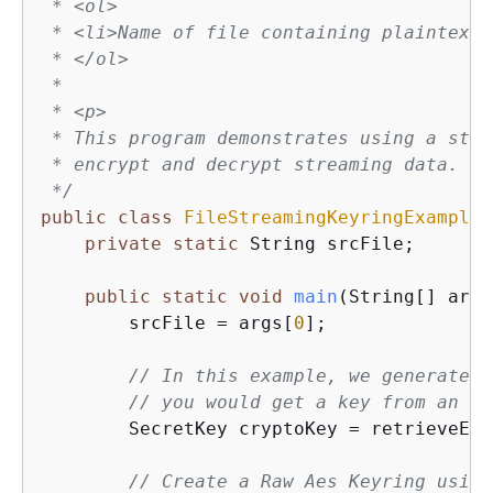
 * <ol>

 * <li>Name of file containing plaintext 
 * </ol>

 *

 * <p>

 * This program demonstrates using a stan
 * encrypt and decrypt streaming data.

 */
public
class
FileStreamingKeyringExample
private
static
 String srcFile;

public
static
void
main
(String[] args
        srcFile = args[
0
];

// In this example, we generate a
// you would get a key from an ex
        SecretKey cryptoKey = retrieveEnc
// Create a Raw Aes Keyring using