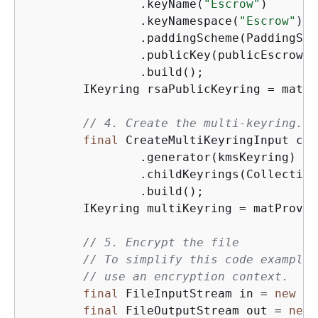
                .keyName(
"Escrow"
)

                .keyNamespace(
"Escrow"
)

                .paddingScheme(PaddingSch
                .publicKey(publicEscrowKey
                .build();

        IKeyring rsaPublicKeyring = matPr
// 4. Create the multi-keyring.
final
 CreateMultiKeyringInput cre
                .generator(kmsKeyring)

                .childKeyrings(Collection
                .build();

        IKeyring multiKeyring = matProv.C
// 5. Encrypt the file
// To simplify this code example,
// use an encryption context. 
final
 FileInputStream in = 
new
 Fi
final
 FileOutputStream out = 
new
 