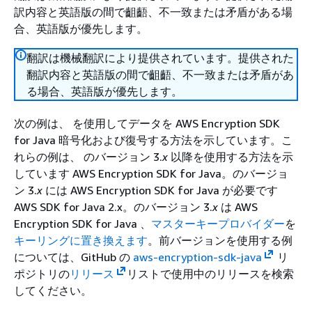
訳内容と英語版の間で齟齬、不一致または矛盾がある場
合、英語版が優先します。
翻訳は機械翻訳により提供されています。提供された
翻訳内容と英語版の間で齟齬、不一致または矛盾があ
る場合、英語版が優先します。
次の例は、 を使用してデータを AWS Encryption SDK
for Java 暗号化および復号する方法を示しています。こ
れらの例は、 のバージョン 3.
x
以降を使用する方法を示
しています AWS Encryption SDK for Java。のバージョ
ン 3.
x
には AWS Encryption SDK for Java が必要です
AWS SDK for Java 2.x。のバージョン 3.
x
は AWS
Encryption SDK for Java 、
マスターキープロバイダー
を
キーリングに置き換えます
。前バージョンを使用する例
については、GitHub の
aws-encryption-sdk-java
リ
ポジトリの
リリース
リストで使用中のリリースを検索
してください。