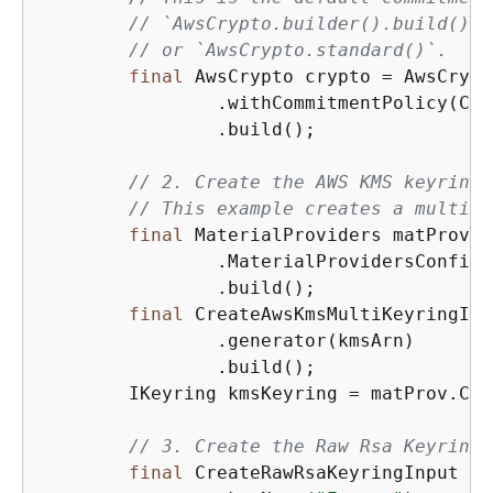
// `AwsCrypto.builder().build()`
// or `AwsCrypto.standard()`.
final
 AwsCrypto crypto = AwsCrypt
                .withCommitmentPolicy(Com
                .build();

// 2. Create the AWS KMS keyring.
// This example creates a multi k
final
 MaterialProviders matProv =
                .MaterialProvidersConfig(
                .build();

final
 CreateAwsKmsMultiKeyringInp
                .generator(kmsArn)

                .build();

        IKeyring kmsKeyring = matProv.Cre
// 3. Create the Raw Rsa Keyring 
final
 CreateRawRsaKeyringInput en