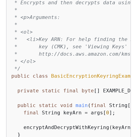
 * Encrypts and then decrypts data using 
 *

 * <p>Arguments:

 *

 * <ol>

 *   <li>Key ARN: For help finding the Am
 *       key (CMK), see 'Viewing Keys' at

 *       http://docs.aws.amazon.com/kms/l
 * </ol>

 */
public
class
BasicEncryptionKeyringExampl
private
static
final
byte
[] EXAMPLE_DAT
public
static
void
main
(
final
 String[] 
final
 String keyArn = args[
0
];

    encryptAndDecryptWithKeyring(keyArn);

  }
