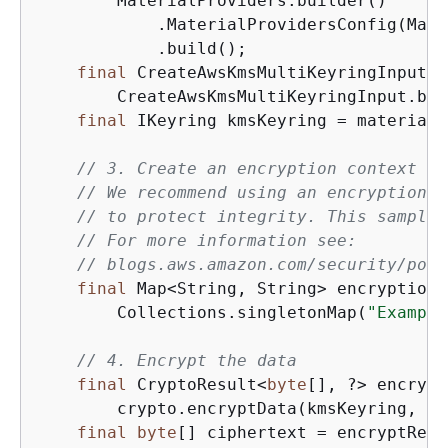
        MaterialProviders.builder()

            .MaterialProvidersConfig(Mate
            .build();

final
 CreateAwsKmsMultiKeyringInput k
        CreateAwsKmsMultiKeyringInput.bui
final
 IKeyring kmsKeyring = materialP
// 3. Create an encryption context
// We recommend using an encryption c
// to protect integrity. This sample 
// For more information see:
// blogs.aws.amazon.com/security/post
final
 Map<String, String> encryptionC
        Collections.singletonMap(
"Example
// 4. Encrypt the data
final
 CryptoResult<
byte
[], ?> encrypt
        crypto.encryptData(kmsKeyring, EX
final
byte
[] ciphertext = encryptResu