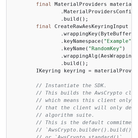
final
 MaterialProviders materialP
                .MaterialProvidersConfig(
                .build();

final
 CreateRawAesKeyringInput ke
                .wrappingKey(ByteBuffer.w
                .keyNamespace(
"Example"
)

                .keyName(
"RandomKey"
)

                .wrappingAlg(AesWrappingA
                .build();

        IKeyring keyring = materialProvid
// Instantiate the SDK.
// This builds the AwsCrypto clie
// which means this client only e
// that the client will only decr
// algorithm suite.
// This is the default commitment
// `AwsCrypto.builder().build()`
// or `AwsCrypto.standard()`.