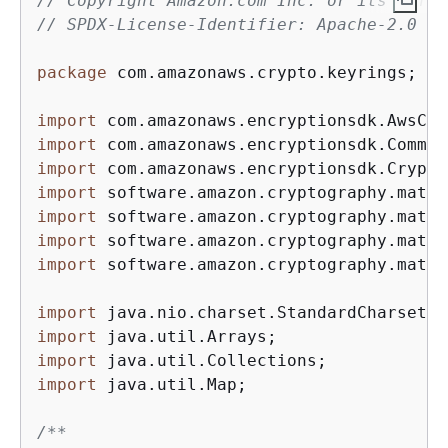
// Copyright Amazon.com Inc. or its affil
// SPDX-License-Identifier: Apache-2.0
package
 com.amazonaws.crypto.keyrings;

import
import
import
import
import
import
import
 software.amazon.cryptography.mater
import
import
import
import
 java.util.Map;

/**
