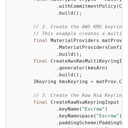
                .withCommitmentPolicy(Com
                .build();

// 2. Create the AWS KMS keyring.
// This example creates a multi k
final
 MaterialProviders matProv =
                .MaterialProvidersConfig(
                .build();

final
 CreateAwsKmsMultiKeyringInp
                .generator(kmsArn)

                .build();

        IKeyring kmsKeyring = matProv.Cre
// 3. Create the Raw Rsa Keyring 
final
 CreateRawRsaKeyringInput en
                .keyName(
"Escrow"
)

                .keyNamespace(
"Escrow"
)

                .paddingScheme(PaddingSch