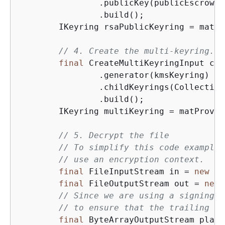
                .publicKey(publicEscrowKey
                .build();

        IKeyring rsaPublicKeyring = matPr
// 4. Create the multi-keyring.
final
 CreateMultiKeyringInput cre
                .generator(kmsKeyring)

                .childKeyrings(Collection
                .build();

        IKeyring multiKeyring = matProv.C
// 5. Decrypt the file
// To simplify this code example,
// use an encryption context. 
final
 FileInputStream in = 
new
 Fi
final
 FileOutputStream out = 
new
 
// Since we are using a signing a
// to ensure that the trailing si
final
 ByteArrayOutputStream plain