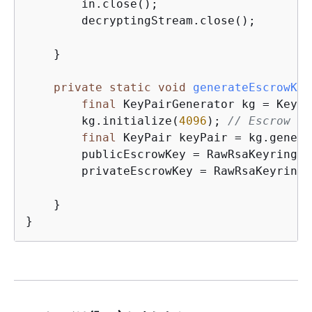
        in.close();

        decryptingStream.close();

    }

private
static
void
generateEscrowKey
final
 KeyPairGenerator kg = KeyPa
        kg.initialize(
4096
); 
// Escrow ke
final
 KeyPair keyPair = kg.genera
        publicEscrowKey = RawRsaKeyringEx
        privateEscrowKey = RawRsaKeyringE
    }
