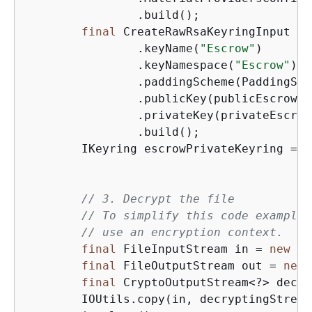
                .build();

final
 CreateRawRsaKeyringInput en
                .keyName(
"Escrow"
)

                .keyNamespace(
"Escrow"
)

                .paddingScheme(PaddingSch
                .publicKey(publicEscrowKey
                .privateKey(privateEscrowK
                .build();

        IKeyring escrowPrivateKeyring = m
// 3. Decrypt the file
// To simplify this code example,
// use an encryption context. 
final
 FileInputStream in = 
new
 Fi
final
 FileOutputStream out = 
new
 
final
 CryptoOutputStream<?> decry
        IOUtils.copy(in, decryptingStream)