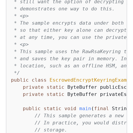
 * still want the option of decrypting yo
 * demonstrates one way to do this.

 * <p>

 * The sample encrypts data under both an
 * so that either key alone can decrypt i
 * at any time, you can use the private R
 * <p>

 * This sample uses the RawRsaKeyring to 
 * and saves the key pair in memory. In p
 * location, such as an offline HSM, and 
 */
public
class
EscrowedEncryptKeyringExampl
private
static
 ByteBuffer publicEscro
private
static
 ByteBuffer privateEscr
public
static
void
main
(
final
 String[
// This sample generates a new ra
// In practice, you would distrib
// storage.