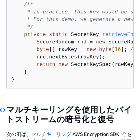
/**

     * In practice, this key would be sav
     * For this demo, we generate a new r
     */
private
static
 SecretKey 
retrieveEncr
        SecureRandom rnd = 
new
 SecureRand
byte
[] rawKey = 
new
byte
[
16
]; 
// 
        rnd.nextBytes(rawKey);

return
new
 SecretKeySpec(rawKey, 
    }

}
マルチキーリングを使用したバイ
トストリームの暗号化と復号
次の例は、
マルチキーリング
AWS Encryption SDK で を