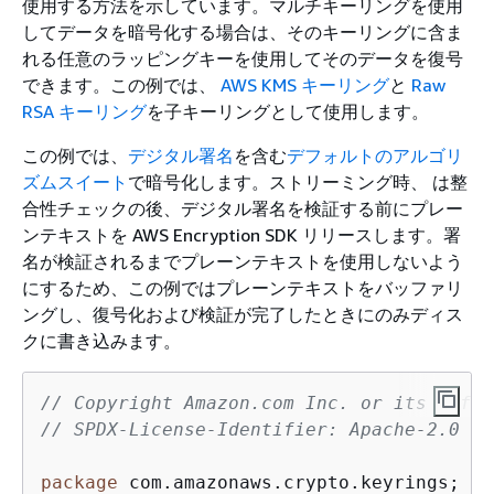
使用する方法を示しています。マルチキーリングを使用
してデータを暗号化する場合は、そのキーリングに含ま
れる任意のラッピングキーを使用してそのデータを復号
できます。この例では、
AWS KMS キーリング
と
Raw
RSA キーリング
を子キーリングとして使用します。
この例では、
デジタル署名
を含む
デフォルトのアルゴリ
ズムスイート
で暗号化します。ストリーミング時、 は整
合性チェックの後、デジタル署名を検証する前にプレー
ンテキストを AWS Encryption SDK リリースします。署
名が検証されるまでプレーンテキストを使用しないよう
にするため、この例ではプレーンテキストをバッファリ
ングし、復号化および検証が完了したときにのみディス
クに書き込みます。
// Copyright Amazon.com Inc. or its affil
// SPDX-License-Identifier: Apache-2.0
package
 com.amazonaws.crypto.keyrings;
