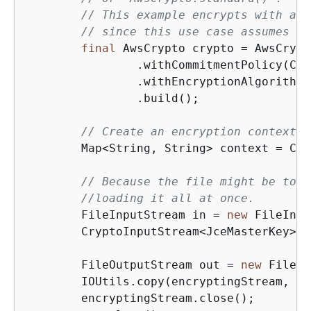
// This example encrypts with an 
// since this use case assumes th
final
 AwsCrypto crypto = AwsCrypt
                .withCommitmentPolicy(Com
                .withEncryptionAlgorithm(
                .build();

// Create an encryption context t
        Map<String, String> context = Col
// Because the file might be too 
//loading it all at once.
        FileInputStream in = 
new
 FileInpu
        CryptoInputStream<JceMasterKey> e
        FileOutputStream out = 
new
 FileOu
        IOUtils.copy(encryptingStream, out
        encryptingStream.close();
