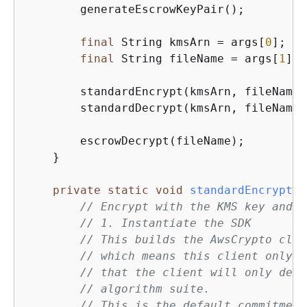
        generateEscrowKeyPair();

final
 String kmsArn = args[
0
];

final
 String fileName = args[
1
];

        standardEncrypt(kmsArn, fileName);
        standardDecrypt(kmsArn, fileName);
        escrowDecrypt(fileName);

    }

private
static
void
standardEncrypt
(
f
// Encrypt with the KMS key and t
// 1. Instantiate the SDK
// This builds the AwsCrypto clie
// which means this client only e
// that the client will only decr
// algorithm suite.
// This is the default commitment