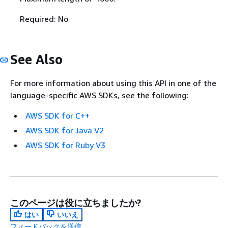
Required: No
See Also
For more information about using this API in one of the
language-specific AWS SDKs, see the following:
AWS SDK for C++
AWS SDK for Java V2
AWS SDK for Ruby V3
このページは役に立ちましたか?
はい
いいえ
フィードバックを送信