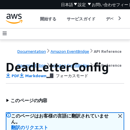
日本語
設定
お問い合わせ
フィー
開始する
サービスガイド
デベロッパ
Documentation
Amazon EventBridge
API Reference
DeadLetterConfig
Documentation
Amazon EventBridge
API Reference
PDF
Markdown
フォーカスモード
このページの内容
このページはお客様の言語に翻訳されていませ
ん。
翻訳のリクエスト