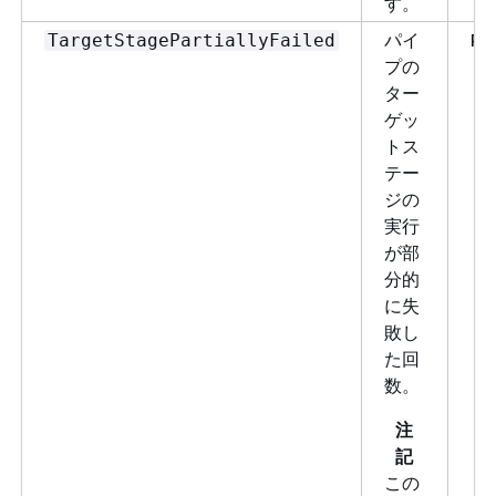
す。
パイ
Pi
TargetStagePartiallyFailed
プの
ター
ゲッ
トス
テー
ジの
実行
が部
分的
に失
敗し
た回
数。
注
記
この