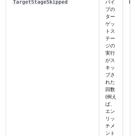
パイ
Pi
TargetStageSkipped
プの
ター
ゲッ
トス
テー
ジの
実行
がス
キッ
プさ
れた
回数
(例え
ば、
エン
リッ
チメ
ント