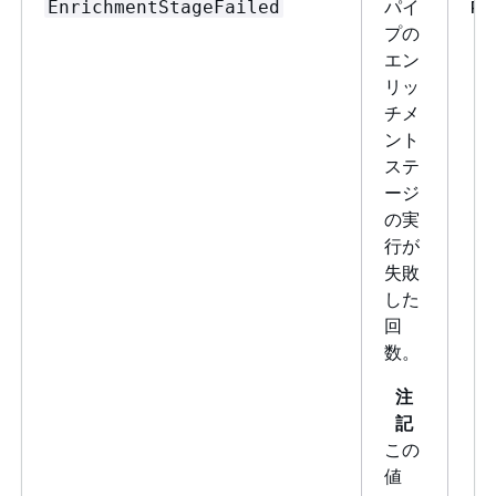
パイ
Pi
EnrichmentStageFailed
プの
エン
リッ
チメ
ント
ステ
ージ
の実
行が
失敗
した
回
数。
注
記
この
値