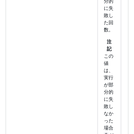
分的
に失
敗し
た回
数。
注
記
この
値
は、
実行
が部
分的
に失
敗し
なか
った
場合