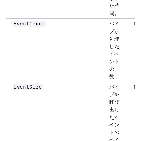
た時
間。
パイ
Pi
EventCount
プが
処理
した
イベ
ント
の
数。
パイ
Pi
EventSize
プを
呼び
出し
たイ
ベン
トの
ペイ