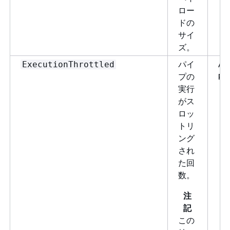
ロー
ドの
サイ
ズ。
パイ
Aw
ExecutionThrottled
プの
Pi
実行
がス
ロッ
トリ
ング
され
た回
数。
注
記
この