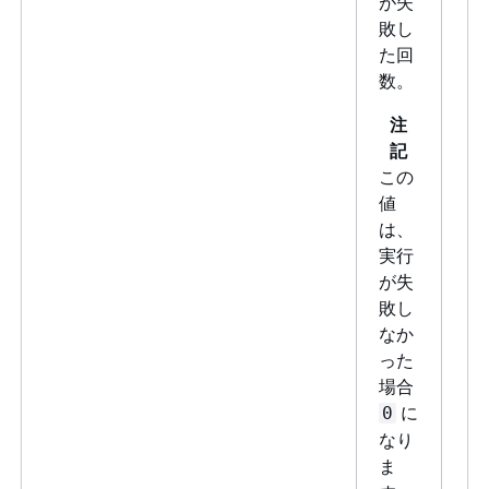
が失
敗し
た回
数。
注
記
この
値
は、
実行
が失
敗し
なか
った
場合
に
0
なり
ま