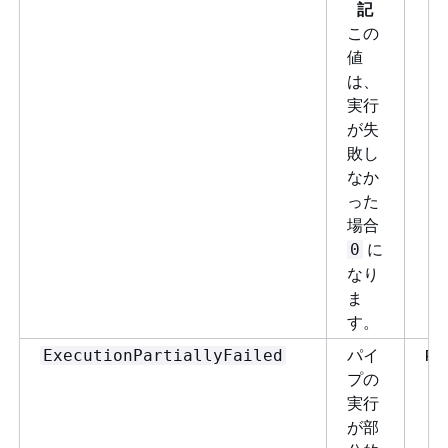
記
この
値
は、
実行
が失
敗し
なか
った
場合
に
0
なり
ま
す。
パイ
Pi
ExecutionPartiallyFailed
プの
実行
が部