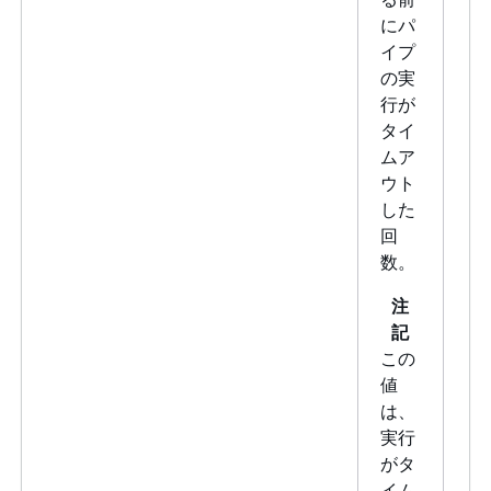
にパ
イプ
の実
行が
タイ
ムア
ウト
した
回
数。
注
記
この
値
は、
実行
がタ
イム