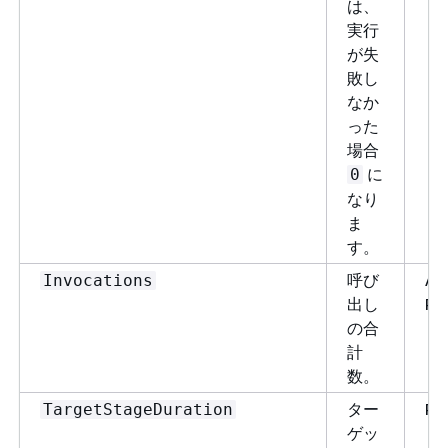
は、
実行
が失
敗し
なか
った
場合
に
0
なり
ま
す。
呼び
Aw
Invocations
出し
Pi
の合
計
数。
ター
Pi
TargetStageDuration
ゲッ