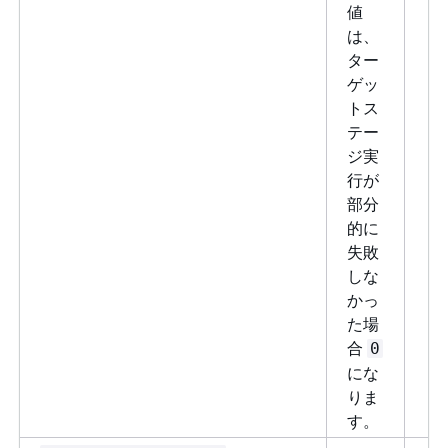
値
は、
ター
ゲッ
トス
テー
ジ実
行が
部分
的に
失敗
しな
かっ
た場
合
0
にな
りま
す。