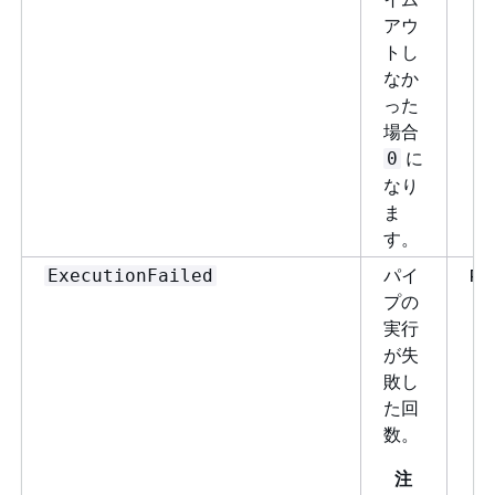
アウ
トし
なか
った
場合
に
0
なり
ま
す。
パイ
Pi
ExecutionFailed
プの
実行
が失
敗し
た回
数。
注