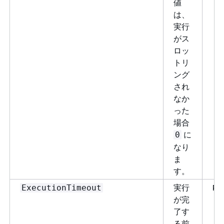
値
は、
実行
がス
ロッ
トリ
ング
され
なか
った
場合
に
0
なり
ま
す。
実行
Pi
ExecutionTimeout
が完
了す
る前