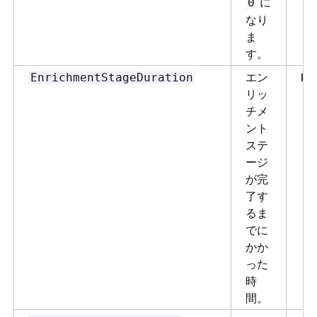
に
0
なり
ま
す。
エン
Pi
EnrichmentStageDuration
リッ
チメ
ント
ステ
ージ
が完
了す
るま
でに
かか
った
時
間。