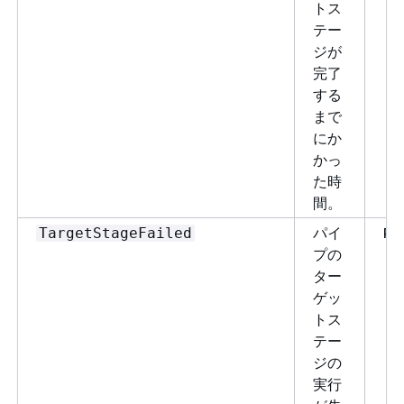
トス
テー
ジが
完了
する
まで
にか
かっ
た時
間。
パイ
Pi
TargetStageFailed
プの
ター
ゲッ
トス
テー
ジの
実行