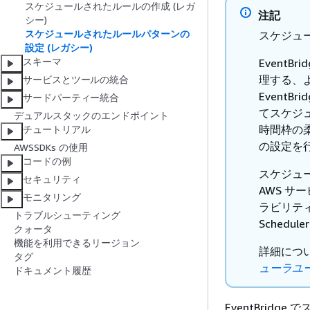
スケジュールされたルールの作成 (レガ
注記
シー)
スケジュールされたルールパターンの
スケジュー
設定 (レガシー)
スキーマ
Event
理する、よ
サービスとツールの統合
Event
サードパーティー統合
てスケジ
デュアルスタックのエンドポイント
時間枠の柔
チュートリアル
の設定を
AWSSDKs の使用
コードの例
スケジュー
セキュリティ
AWS 
モニタリング
ラビリテ
トラブルシューティング
Sched
クォータ
機能を利用できるリージョン
詳細につ
タグ
ューラユ
ドキュメント履歴
EventBridg