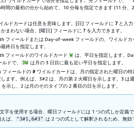
ッシュ) ワイルドカードで増分を指定します。分フィールドで、「1
時間の最初の分から始めて、10 分毎を指定できます (11 分、21
 ワイルドカードは任意を意味します。[日] フィールドに
7
と入力
かまわない場合、[曜日] フィールドに
?
を入力できます。
month フィールドまたは Day-of-week フィールドの、ワイルド
の最終日を指定します。
month フィールドのワイルドカード
は、平日を指定します。Day-
W
ィールドで、
は月の 3 日目に最も近い平日を指定します。
3W
eek フィールドの
#
ワイルドカードは、月の指定された曜日の特
します。例えば、3#2 は、月の第 2 火曜日を示します。3 は週の
日) を示し、2 は月のそのタイプの 2 番目の日を示します。
」文字を使用する場合、曜日フィールドには 1 つの式しか定義
例えば、
は 2 つの式として解釈されるため、無効
"3#1,6#3"