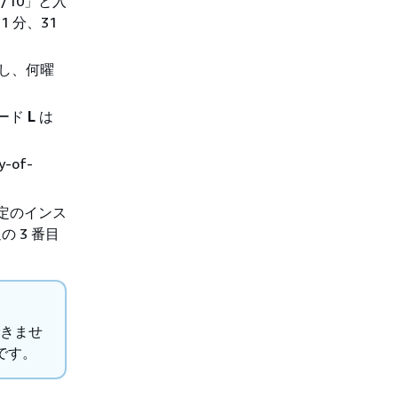
/10」と入
 分、31
し、何曜
カード
L
は
of-
定のインス
 3 番目
できませ
です。