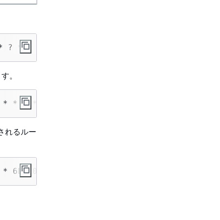
* ? *)" --name 
MyRule1
ます。
 * * ? *)" --name 
MyRule2
実行されるルー
 * 6L 2019-2022)" --name 
MyRule3