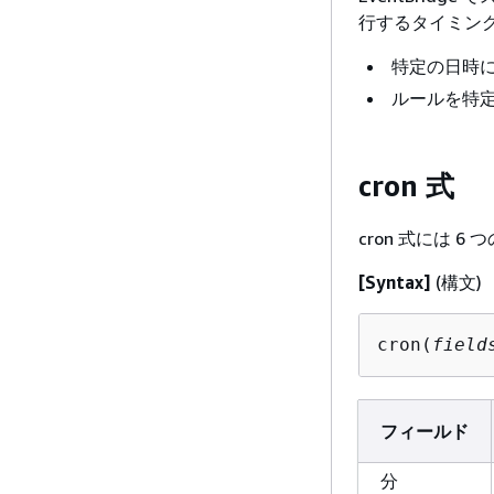
行するタイミン
特定の日時
ルールを特
cron 式
cron 式には
[Syntax]
(構文)
cron(
field
フィールド
分