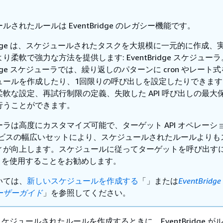
ルされたルールは EventBridge のレガシー機能です。
Bridge は、スケジュールされたタスクを大規模に一元的に作成、
り柔軟で強力な方法を提供します: EventBridge スケジューラ
Bridge スケジューラでは、繰り返しのパターンに cron やレート
ュールを作成したり、1回限りの呼び出しを設定したりできます
軟な設定、再試行制限の定義、失敗した API 呼び出しの最大
行うことができます。
ラは高度にカスタマイズ可能で、ターゲット API オペレーシ
サービスの幅広いセットにより、スケジュールされたルールよりも
ィが向上します。スケジュールに従ってターゲットを呼び出す
uler を使用することをお勧めします。
いては、
新しいスケジュールを作成する
「」または
EventBrid
ーザーガイド
」を参照してください。
e でスケジュールされたルールを作成するときに、EventBridge 