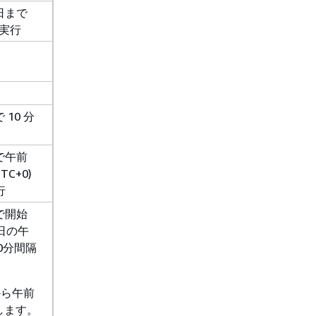
日まで
 に実行
10 分
で午前
TC+0)
行
で開始
日の午
30分間隔
から午前
行します。