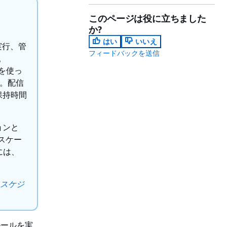
このページは役に立ちました
か?
はい
いいえ
実行、管
フィードバックを送信
。
式を使っ
。配信
保持時間
ョンと
スケー
には、
ge スケジ
がルールを実