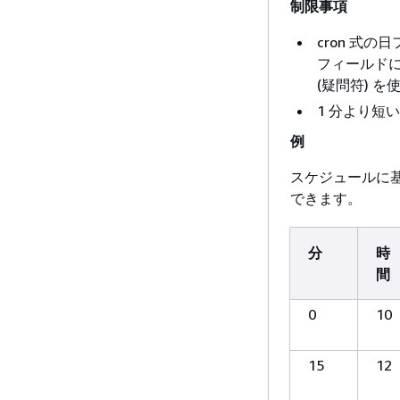
制限事項
cron 式
フィールドに
(疑問符) 
1 分より短
例
スケジュールに基
できます。
分
時
間
0
10
15
12