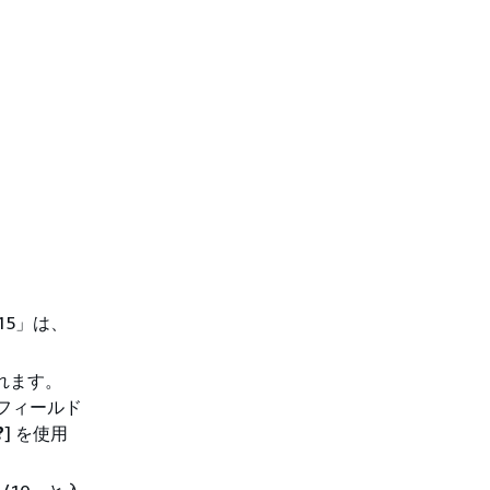
、
15」は、
れます。
日フィールド
?
] を使用