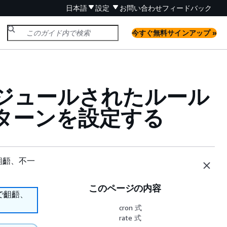
日本語
設定
お問い合わせ
フィードバック
今すぐ無料サインアップ »
 でスケジュールされたルール
パターンを設定する
齟齬、不一
このページの内容
で齟齬、
cron 式
rate 式