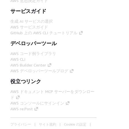
AWS 意思決定ガイド
サービスガイド
生成 AI サービスの選択
AWS サービスガイド
GitHub 上の AWS CLI チュートリアル
デベロッパーツール
AWS コード例ライブラリ
AWS CLI
AWS Builder Center
AWS デベロッパーツールブログ
役立つリンク
AWS ドキュメント MCP サーバーをダウンロー
ド
AWS コンソールにサインイン
AWS re:Post
プライバシー
サイト規約
Cookie の設定