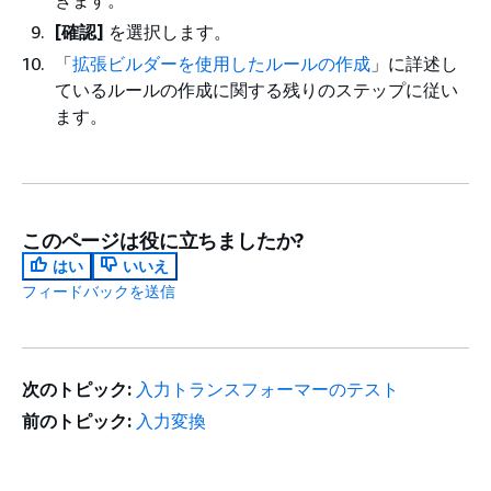
きます。
[確認]
を選択します。
「
拡張ビルダーを使用したルールの作成
」に詳述し
ているルールの作成に関する残りのステップに従い
ます。
このページは役に立ちましたか?
はい
いいえ
フィードバックを送信
次のトピック:
入力トランスフォーマーのテスト
前のトピック:
入力変換