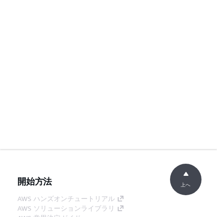
開始方法
上へ
AWS ハンズオンチュートリアル
AWS ソリューションライブラリ