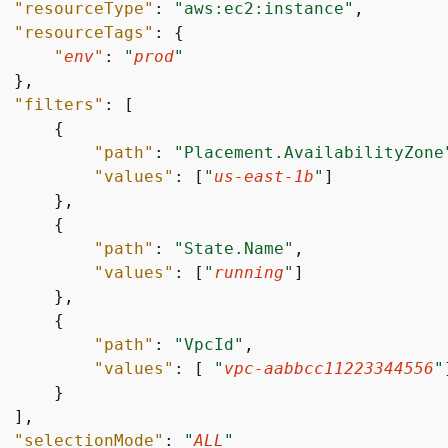
"resourceType"
: 
"aws:ec2:instance"
,

"resourceTags"
: 
{
"
env
"
: 
"
prod
"
 },

"filters"
: [

{
"path"
: 
"Placement.AvailabilityZone
"values"
: [
"
us-east-1b
"
]

     },

{
"path"
: 
"State.Name"
,

"values"
: [
"
running
"
]

     },

{
"path"
: 
"VpcId"
,

"values"
: [ 
"
vpc-aabbcc11223344556
"
     }

 ],

"selectionMode"
: 
"
ALL
"