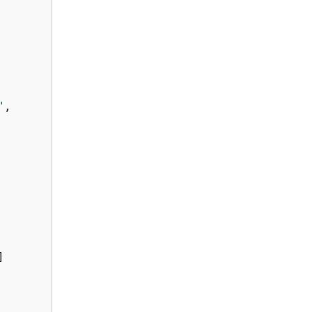
"
,

]
