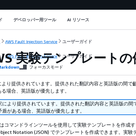
ド
デベロッパー用ツール
AI リソース
ト
AWS Fault Injection Service
ユーザーガイド
 AWS 実験テンプレートの
ト
AWS Fault Injection Service
ユーザーガイド
arkdown
フォーカスモード
により提供されています。提供された翻訳内容と英語版の間で
ある場合、英語版が優先します。
訳により提供されています。提供された翻訳内容と英語版の間
矛盾がある場合、英語版が優先します。
API またはコマンドラインツールを使用して実験テンプレートを作成
t Object Notation (JSON) でテンプレートを作成できます。