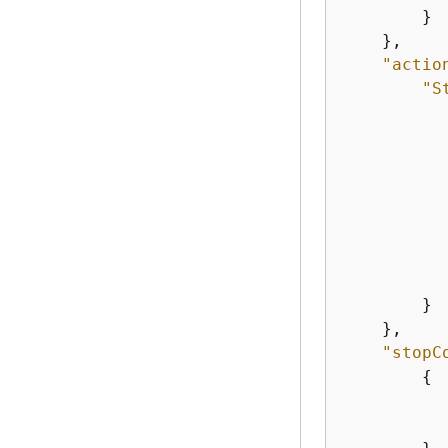
        }

    },

"actio
"S
           
           
        }

    },

"stopC
{