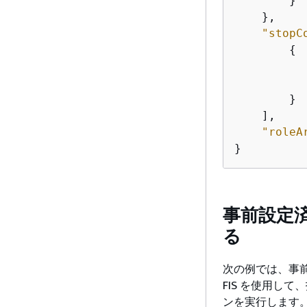
        }

    },

"stopC
{
        }

    ],

"roleA
}
事前設定済
る
次の例では、事前設
FIS を使用して
ンを実行します