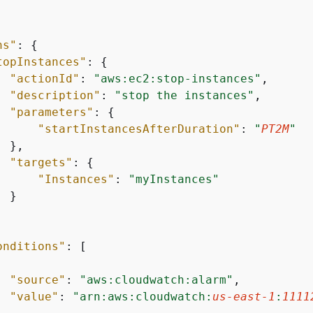
ns"
: 
{
topInstances"
: 
{
"actionId"
: 
"aws:ec2:stop-instances"
,

"description"
: 
"stop the instances"
,

"parameters"
: 
{
"startInstancesAfterDuration"
: 
"
PT2M
"
 },

"targets"
: 
{
"Instances"
: 
"myInstances"
 }

onditions"
: [

"source"
: 
"aws:cloudwatch:alarm"
,

"value"
: 
"arn:aws:cloudwatch:
us-east-1
:
1111