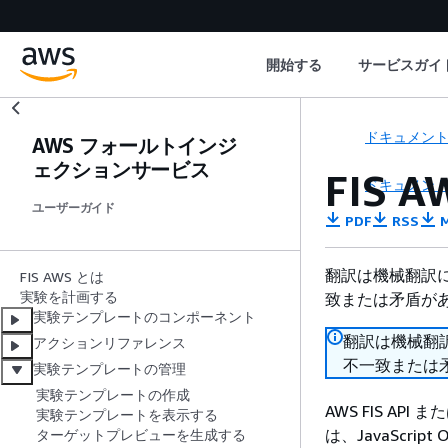
開始する
サービスガイ
ドキュメン
AWS フォールトインジ
ェクションサービス
FIS
ドキュメン
ユーザーガイド
PDF
RSS
M
翻訳は機械翻訳
FIS AWS とは
実験を計画する
致または矛盾が
実験テンプレートのコンポーネント
翻訳は機械翻
アクションリファレンス
不一致または
実験テンプレートの管理
実験テンプレートの作成
AWS FIS 
実験テンプレートを表示する
は、JavaScrip
ターゲットプレビューを生成する