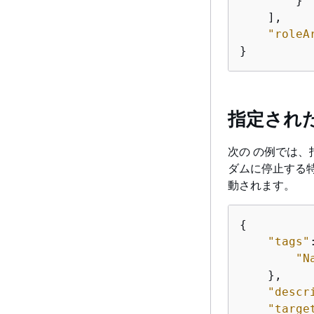
        }

    ],

"roleA
}
指定された
次の の例では、指
ダムに停止する
動されます。
{
"tags"
"N
    },

"descr
"targe