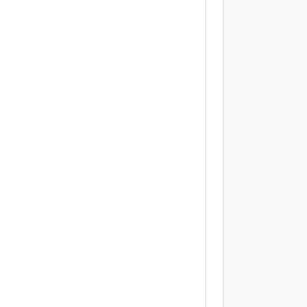
           
           
           
           
           