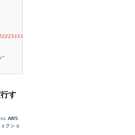
22223333
:alarm:
alarm-name
"
e
"
実行す
ess
. AWS
ンジェクショ