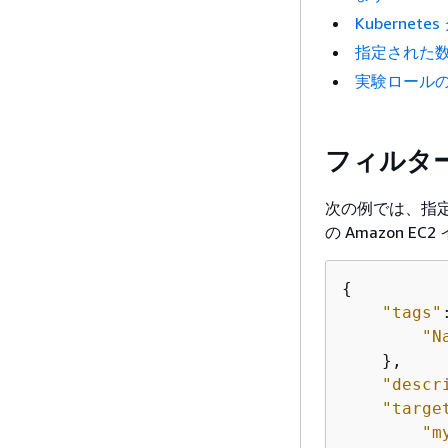
Kuberne
指定された数の
実験ロール
フィルター
次の例では、指定
の Amazon 
{
"tags"
"N
    },

"descr
"targe
"m