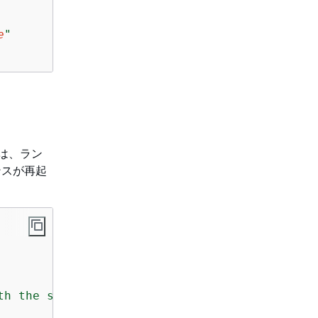
e
"
 は、ラン
ンスが再起
th the specified tag"
,
