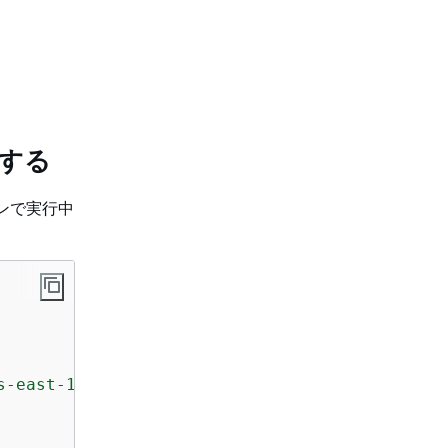
止する
ンで実行中
s-east-1b with the tag env=prod in the specif