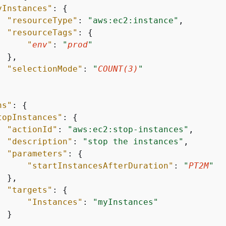
yInstances"
: 
{
"resourceType"
: 
"aws:ec2:instance"
,

"resourceTags"
: 
{
"
env
"
: 
"
prod
"
 },

"selectionMode"
: 
"
COUNT(3)
"
ns"
: 
{
topInstances"
: 
{
"actionId"
: 
"aws:ec2:stop-instances"
,

"description"
: 
"stop the instances"
,

"parameters"
: 
{
"startInstancesAfterDuration"
: 
"
PT2M
"
 },

"targets"
: 
{
"Instances"
: 
"myInstances"
 }
