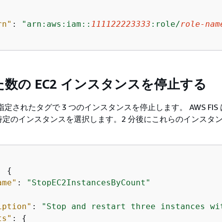
rn"
: 
"arn:aws:iam::
111122223333
:role/
role-nam
数の EC2 インスタンスを停止する
定されたタグで 3 つのインスタンスを停止します。 AWS FIS
特定のインスタンスを選択します。2 分後にこれらのインスタ
: 
{
ame"
: 
"StopEC2InstancesByCount"
iption"
: 
"Stop and restart three instances wi
ts"
: 
{