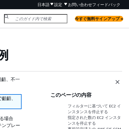
日本語
設定
お問い合わせ
フィードバック
今すぐ無料サインアップ »
例
齟齬、不一
このページの内容
で齟齬、
フィルターに基づいて EC2 イ
ンスタンスを停止する
指定された数の EC2 インスタ
する場合
ンスを停止する
実験テンプレー
事前設定済みの AWS FIS SSM