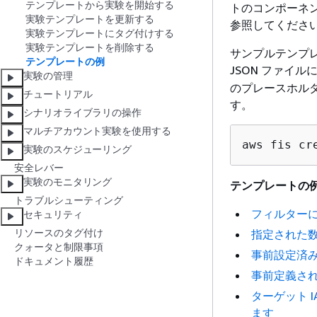
テンプレートから実験を開始する
トのコンポーネ
実験テンプレートを更新する
参照してくださ
実験テンプレートにタグ付けする
実験テンプレートを削除する
サンプルテンプ
テンプレートの例
JSON ファイル
実験の管理
のプレースホル
チュートリアル
す。
シナリオライブラリの操作
マルチアカウント実験を使用する
aws fis cr
実験のスケジューリング
安全レバー
実験のモニタリング
テンプレートの
トラブルシューティング
フィルターに
セキュリティ
リソースのタグ付け
指定された数
クォータと制限事項
事前設定済みの
ドキュメント履歴
事前定義され
ターゲット I
ます