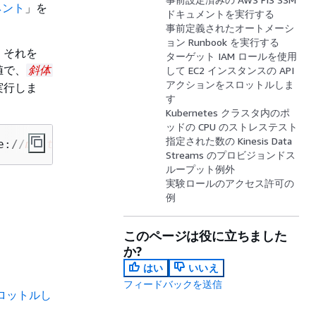
ネント
」を
ドキュメントを実行する
事前定義されたオートメーシ
ョン Runbook を実行する
、それを
ターゲット IAM ロールを使用
値で、
斜体
して EC2 インスタンスの API
アクションをスロットルしま
実行しま
す
Kubernetes クラスタ内のポ
ッドの CPU のストレステスト
指定された数の Kinesis Data
e://
my-template
.json
Streams のプロビジョンドス
ループット例外
実験ロールのアクセス許可の
例
このページは役に立ちました
か?
はい
いいえ
フィードバックを送信
スロットルし