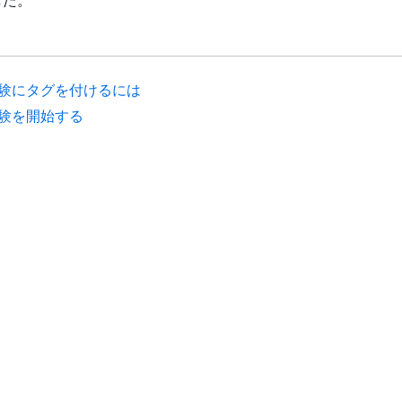
した。
験にタグを付けるには
験を開始する