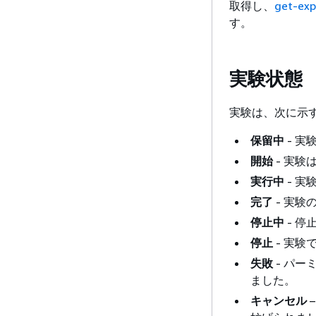
取得し、
get-exp
す。
実験状態
実験は、次に示
保留中
- 実
開始
- 実験
実行中
- 実
完了
- 実
停止中
- 
停止
- 実
失敗
- パ
ました。
キャンセル