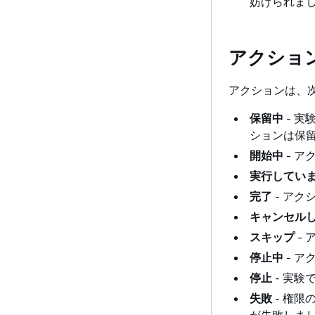
妨げられま
アクショ
アクションは、
保留中
- 
ションは保
開始中
- 
実行してい
完了
- アク
キャンセル
スキップ
-
停止中
- ア
停止
- 実
失敗
- 権