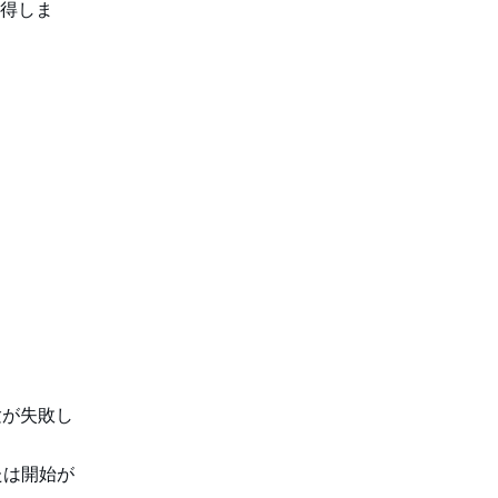
得しま
験が失敗し
たは開始が