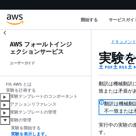
開始する
サービスガイ
ドキュメン
AWS フォールトインジ
ェクションサービス
実験
ドキュメン
ユーザーガイド
PDF
RSS
M
翻訳は機械翻訳
FIS AWS とは
実験を計画する
致または矛盾が
実験テンプレートのコンポーネント
翻訳は機械翻
アクションリファレンス
不一致または
実験テンプレートの管理
実験の管理
実行中の実験の
実験を開始する
す。
実験を表示します。