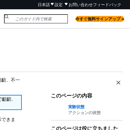
日本語
設定
お問い合わせ
フィードバック
今すぐ無料サインアップ »
齟齬、不一
このページの内容
で齟齬、
実験状態
アクションの状態
示できま
このページは役に立ちました