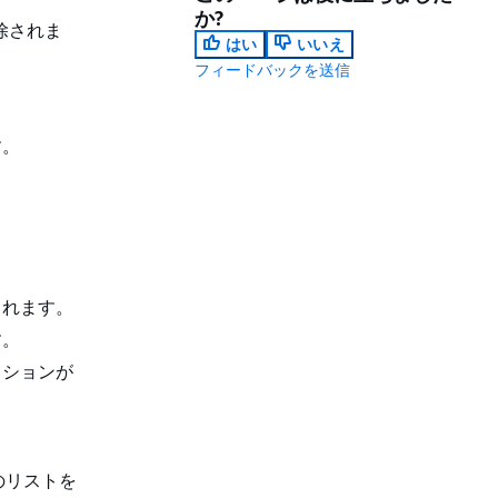
か?
除されま
はい
いいえ
フィードバックを送信
す。
されます。
す。
クションが
のリストを