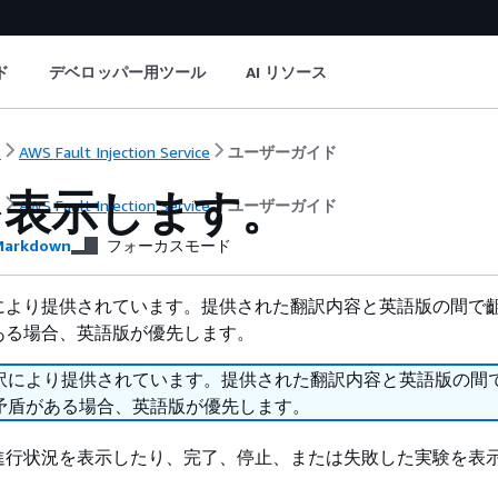
ド
デベロッパー用ツール
AI リソース
ト
AWS Fault Injection Service
ユーザーガイド
を表示します。
ト
AWS Fault Injection Service
ユーザーガイド
arkdown
フォーカスモード
により提供されています。提供された翻訳内容と英語版の間で
ある場合、英語版が優先します。
訳により提供されています。提供された翻訳内容と英語版の間
矛盾がある場合、英語版が優先します。
進行状況を表示したり、完了、停止、または失敗した実験を表