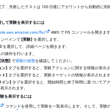
了、失敗したテストは 120 日後にアカウントから自動的に削
用して実験を表示するには
sole.aws.amazon.com/fis/
AWS で FIS コンソールを開きま
ョンペインで
[実験]
を選択します。
D
を選択して、詳細ページを開きます。
以上の操作を行います。
[状態]
で
実験の状態
を確認してください。
ョン]
タブを選択すると、実験アクションに関する情報が表示
ット]
タブを選択すると、実験ターゲットの情報が表示されま
ライン]
タブを選択すると、開始時間と終了時間に基づいてア
に表示されます。
て実験を表示するには
コマンドを使用して実験を一覧表示します。そして、実験