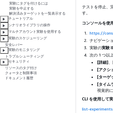
実験にタグを付けるには
テストを停止、完
実験を中止する
す。
解決済みターゲットを一覧表示する
チュートリアル
コンソールを使
シナリオライブラリの操作
マルチアカウント実験を使用する
https://con
実験のスケジューリング
ナビゲーシ
安全レバー
実験の
実験 I
実験のモニタリング
次の 1 つ
トラブルシューティング
セキュリティ
[詳細]
、
リソースのタグ付け
[アクシ
クォータと制限事項
[ターゲ
ドキュメント履歴
[タイム
視覚的
CLI を使用し
list-experiments