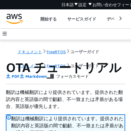
日本語
設定
お問い合わせ
フィー
開始する
サービスガイド
デベロッパ
ドキュメント
FreeRTOS
ユーザーガイド
OTA チュートリアル
ドキュメント
FreeRTOS
ユーザーガイド
PDF
Markdown
フォーカスモード
翻訳は機械翻訳により提供されています。提供された翻
訳内容と英語版の間で齟齬、不一致または矛盾がある場
合、英語版が優先します。
翻訳は機械翻訳により提供されています。提供された
翻訳内容と英語版の間で齟齬、不一致または矛盾があ