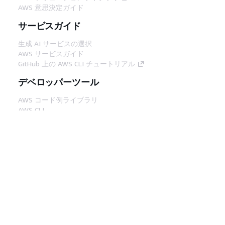
AWS 意思決定ガイド
サービスガイド
生成 AI サービスの選択
AWS サービスガイド
GitHub 上の AWS CLI チュートリアル
デベロッパーツール
AWS コード例ライブラリ
AWS CLI
AWS Builder Center
AWS デベロッパーツールブログ
役立つリンク
AWS ドキュメント MCP サーバーをダウンロー
ド
AWS コンソールにサインイン
AWS re:Post
プライバシー
サイト規約
Cookie の設定