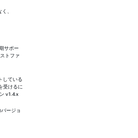
なく、
の長期サポー
ェストファ
ートしている
認定を受けるに
 v1.4.x
 のバージョ