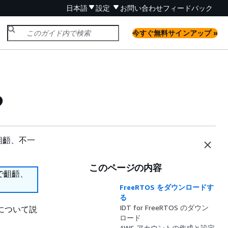
日本語
設定
お問い合わせ
フィードバック
今すぐ無料サインアップ »
る
齟齬、不一
このページの内容
で齟齬、
FreeRTOS をダウンロードす
る
IDT for FreeRTOS のダウン
について説
ロード
AWS アカウントの作成と設定