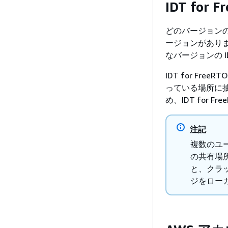
IDT for
どのバージョンの F
ージョンがあり
なバージョンの ID
IDT for F
っている場所に抽出
め、IDT for Fre
注記
複数のユー
の共有場所
と、クラ
ジをロー