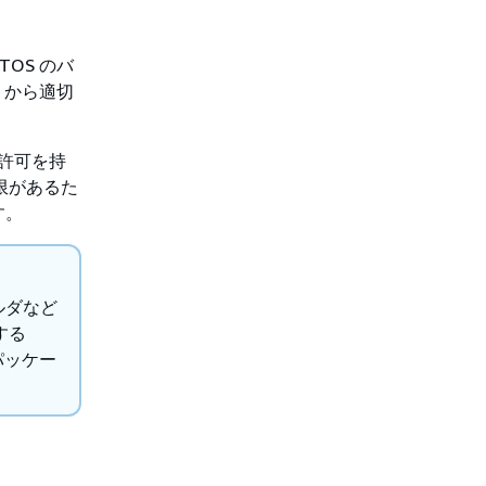
TOS のバ
から適切
ス許可を持
制限があるた
す。
ルダなど
する
パッケー