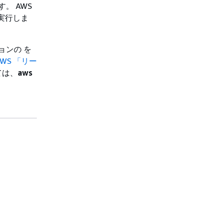
。 AWS
実行しま
ジョンの を
AWS 「リー
ては、
aws