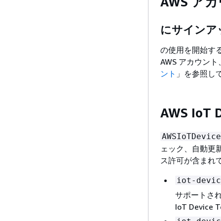
AWS ア
にサインアッ
の使用を開始する
AWS アカウン
ント
」を参照し
AWS IoT
AWSIoTDevice
ェック、自動更新機能
ス許可が含まれ
iot-devic
サポートされ
IoT Devi