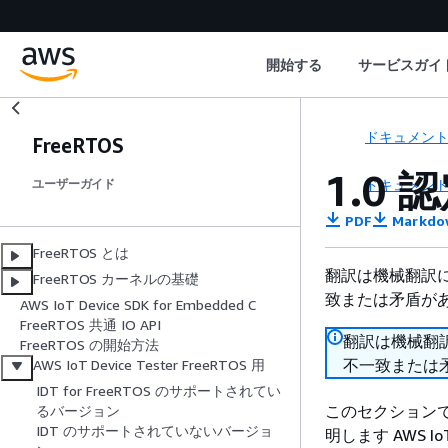
開始する
サービスガイ
ドキュメン
FreeRTOS
1.0
ドキュメン
ユーザーガイド
PDF
Markdo
FreeRTOS とは
翻訳は機械翻訳
FreeRTOS カーネルの基礎
致または矛盾が
AWS IoT Device SDK for Embedded C
FreeRTOS 共通 IO API
翻訳は機械翻
FreeRTOS の開始方法
不一致または
AWS IoT Device Tester FreeRTOS 用
IDT for FreeRTOS のサポートされてい
このセクション
るバージョン
IDT のサポートされていないバージョ
明します AWS IoT 