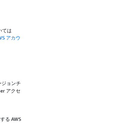
いては
WS アカウ
ージョンチ
er アクセ
る AWS