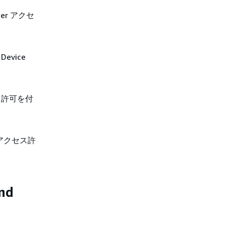
er アクセ
vice
セス許可を付
S アクセス許
nd