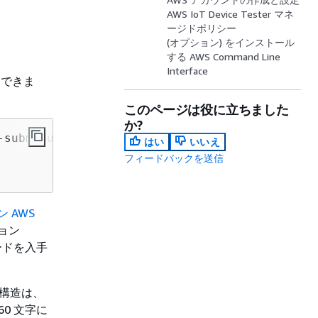
AWS IoT Device Tester マネ
ージドポリシー
(オプション) をインストール
する AWS Command Line
Interface
ドできま
このページは役に立ちました
か?
はい
いいえ
フィードバックを送信
 AWS
ジョン
ードを入手
ス構造は、
0 文字に