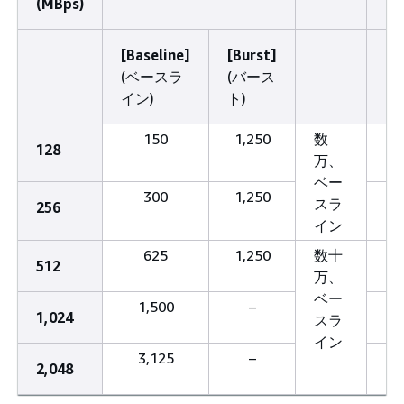
(MBps)
(G
[Baseline]
[Burst]
(ベースラ
(バース
イン)
ト)
150
1,250
数
1
128
万、
ベー
300
1,250
3
スラ
256
イン
625
1,250
数十
6
512
万、
ベー
1,500
–
12
1,024
スラ
イン
3,125
–
25
2,048