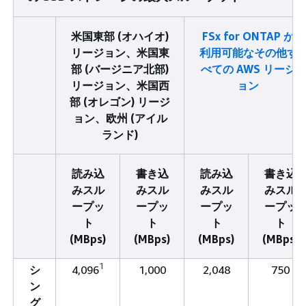
米国東部 (オハイオ)
FSx for ONTAP が
リージョン、米国東
利用可能なその他す
部 (バージニア北部)
べての AWS リージ
リージョン、米国西
ョン
部 (オレゴン) リージ
ョン、欧州 (アイル
ランド)
読み込
書き込
読み込
書き込
みスル
みスル
みスル
みスル
ープッ
ープッ
ープッ
ープッ
ト
ト
ト
ト
(MBps)
(MBps)
(MBps)
(MBps)
1
シ
4,096
1,000
2,048
750
ン
グ