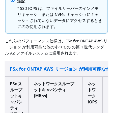
注記
* SSD IOPS は、ファイルサーバーのインメモ
リキャッシュまたは NVMe キャッシュにキャ
ッシュされていないデータにアクセスするとき
にのみ使用されます。
これらのパフォーマンス仕様は、FSx for ONTAP AWS リ
ージョン が利用可能な他のすべての の第 1 世代シング
ル AZ ファイルシステムに適用されます。
FSx for ONTAP AWS リージョン が利用可能な
FSx ス
ネットワークスループ
ネッ
イ
ループ
ットキャパシティ
トワ
メ
ットキ
(MBps)
ーク
リ
ャパシ
IOPS
ャ
ティ
シ