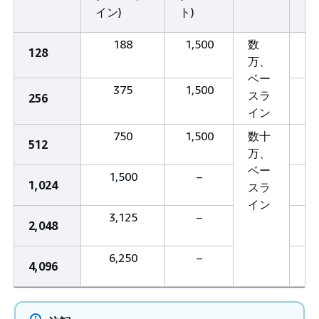
イン)
ト)
188
1,500
数
1
128
万、
ベー
375
1,500
3
スラ
256
イン
750
1,500
数十
6
512
万、
ベー
1,500
–
12
1,024
スラ
イン
3,125
–
25
2,048
6,250
–
51
4,096