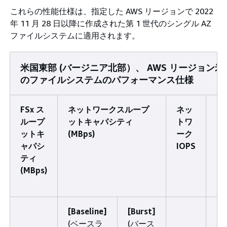
これらの性能仕様は、指定した AWS リージョンで 2022
年 11 月 28 日以降に作成された第 1 世代のシングル AZ
ファイルシステムに適用されます。
米国東部 (バージニア北部）、 AWS リージョン米
のファイルシステムのパフォーマンス仕様
FSx ス
ネットワークスループ
ネッ
イ
ループ
ットキャパシティ
トワ
メ
ットキ
(MBps)
ーク
リ
ャパシ
IOPS
ャ
ティ
シ
(MBps)
(G
[Baseline]
[Burst]
(ベースラ
(バース