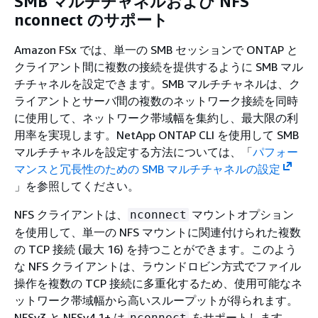
SMB マルチチャネルおよび NFS
nconnect のサポート
Amazon FSx では、単一の SMB セッションで ONTAP と
クライアント間に複数の接続を提供するように SMB マル
チチャネルを設定できます。SMB マルチチャネルは、ク
ライアントとサーバ間の複数のネットワーク接続を同時
に使用して、ネットワーク帯域幅を集約し、最大限の利
用率を実現します。NetApp ONTAP CLI を使用して SMB
マルチチャネルを設定する方法については、「
パフォー
マンスと冗長性のための SMB マルチチャネルの設定
」を参照してください。
NFS クライアントは、
マウントオプション
nconnect
を使用して、単一の NFS マウントに関連付けられた複数
の TCP 接続 (最大 16) を持つことができます。このよう
な NFS クライアントは、ラウンドロビン方式でファイル
操作を複数の TCP 接続に多重化するため、使用可能なネ
ットワーク帯域幅から高いスループットが得られます。
NFSv3 と NFSv4.1+ は
をサポートします。
nconnect