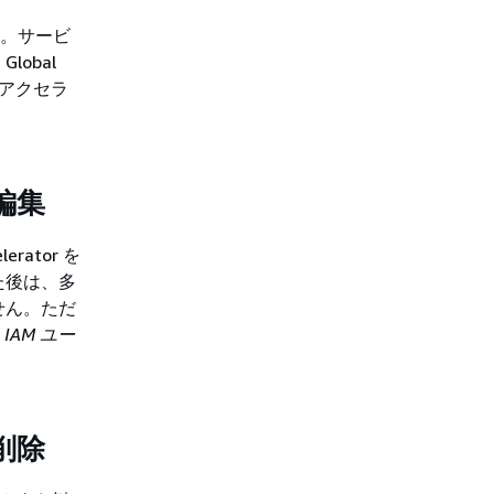
せん。サービ
obal
いアクセラ
の編集
erator を
た後は、多
せん。ただ
、
IAM ユー
の削除