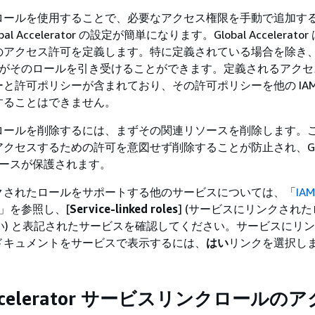
ロールを使用することで、必要なアクセス権限を手動で追加す
l Accelerator の設定が簡単になります。Global Accelerat
アクセス許可を定義します。特に定義されている場合を除き、Gl
tor のみがそのロールを引き受けることができます。定義されるアク
と許可ポリシーが含まれており、その許可ポリシーを他の IAM
することはできません。
ロールを削除するには、まずその関連リソースを削除します。
クセスするための許可を意図せず削除することが防止され、Glo
r リソースが保護されます。
クされたロールをサポートする他のサービスについては、「
IA
」を参照し、[
Service-linked roles
] (サービスにリンクされた
(はい) と表記されたサービスを確認してください。サービスにリ
ドキュメントをサービスで表示するには、
はい
リンクを選択し
 Accelerator サービスリンクロールの