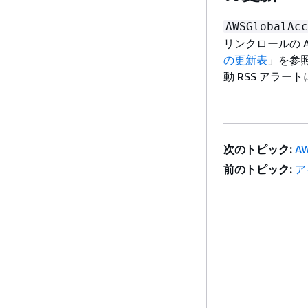
AWSGlobalAcc
リンクロールの 
の更新表
」を参照し
動 RSS アラ
次のトピック:
A
前のトピック:
ア