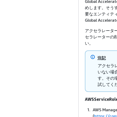
Global Ac
めします。そう
要なエンティテ
Global Acc
アクセラレータ
セラレーターの
い。
注記
アクセラレー
いない場
す。その
試してく
AWSService
AWS Mana
(
https://co