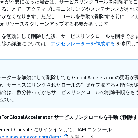
celerator が不要になった場合は、サービスリンクロールを削除す
することで、アクティブにモニタリングやメンテナンスがされ
ィがなくなります。ただし、ロールを手動で削除する前に、ア
elerator リソースをクリーンアップする必要があります。
ーを無効にして削除した後、サービスリンクロールを削除でき
削除の詳細については、
アクセラレーターを作成する
を参照し
ターを無効にして削除しても Global Accelerator の更新
合、サービスにリンクされたロールの削除が失敗する可能性が
場合は、数分待ってからサービスリンクロールの削除手順をも
ださい。
RoleForGlobalAccelerator サービスリンクロールを手動で削
gement Console にサインインして、IAM コンソール
nsole.aws.amazon.com/iam/
) を開きます。