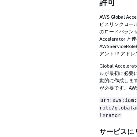
許可
AWS Global Acc
ビスリンクロールを
のロードバランサ
Accelera
AWSServiceRol
アント IP ア
Global Accel
ルが最初に必要になると
動的に作成します。
が必要です。AWSSe
arn:aws:iam:
role/globala
lerator
サービスに