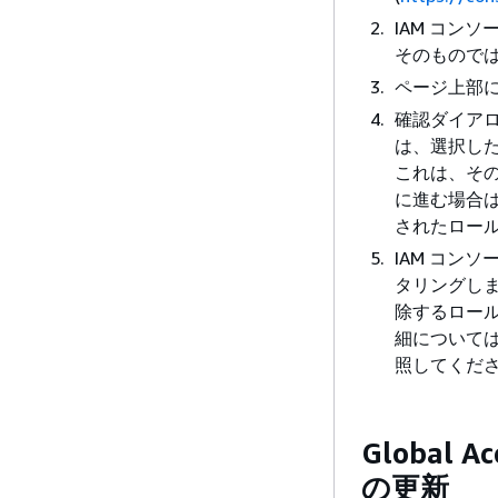
IAM コン
そのもので
ページ上部に
確認ダイア
は、選択した
これは、そ
に進む場合
されたロー
IAM コン
タリングしま
除するロー
細については
照してくだ
Global
の更新