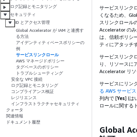
ログ記録とモニタリング
サービスリンク
セキュリティ
くなるため、Globa
スリンクロールの
ID とアクセス管理
Accelera
Global Accelerator が IAM と連携す
る方法
は、信頼ポリシー
アイデンティティベースポリシーの
ティにアタッチ
例
サービスリンクロール
サービスリンク
AWS マネージドポリシー
り、リソースにア
タグベースのポリシー
Accelerato
トラブルシューティング
安全な VPC 接続
サービスにリン
ログ記録とモニタリング
る AWS サービス
コンプライアンス検証
レジリエンス
列内で [
Yes
] 
インフラストラクチャセキュリティ
ロールに関する
クォータ
関連情報
ドキュメント履歴
Global