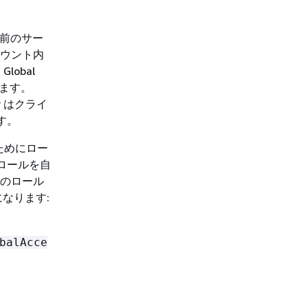
前のサー
アカウント内
obal
ります。
tor はクライ
す。
するためにロー
前のロールを自
、このロール
うになります:
balAcce