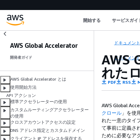
開始する
サービスガイ
ドキュメン
AWS Global Accelerator
AWS 
ドキュメン
開発者ガイド
れた
AWS Global Accelerator とは
PDF
RSS
M
使用開始方法
API アクション
標準アクセラレーターの使用
AWS Global Acc
カスタムルーティングアクセラレーター
クロール
」を使用
の使用
れた一意のタイプの 
クロスアカウントアクセスの設定
て事前に定義され
DNS アドレス指定とカスタムドメイン
ために必要なア
クライアント IP アドレスを保存する