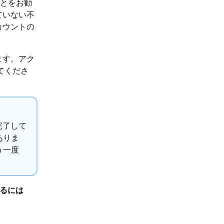
ることをお勧
ていない不
カウントの
ます。アク
てくださ
が完了して
ありま
う一度
除するには