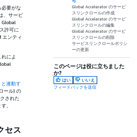
可
Global Accelerator のサービ
る必要がな
スリンクロールの作成
or は、サービ
Global Accelerator のサービ
obal
スリンクロールの編集
セス許可に
Global Accelerator のサービ
 エンティ
スリンクロールの削除
サービスリンクロールポリシ
ーの更新
これによ
bal
このページは役に立ちました
か?
はい
いいえ
M と連動す
フィードバックを送信
ロール) の
ンクされた
ます。
アクセス