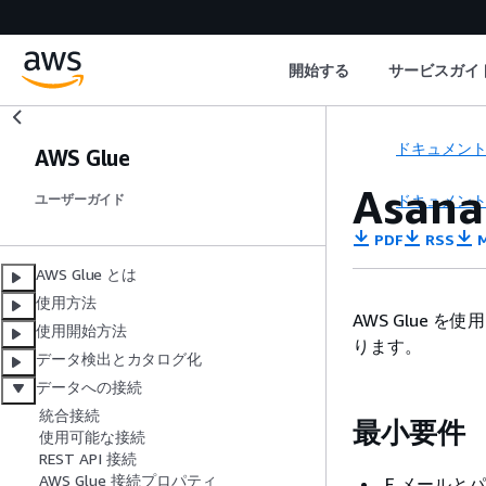
開始する
サービスガイ
ドキュメン
AWS Glue
Asan
ドキュメン
ユーザーガイド
PDF
RSS
M
AWS Glue とは
使用方法
AWS Glue 
使用開始方法
ります。
データ検出とカタログ化
データへの接続
統合接続
最小要件
使用可能な接続
REST API 接続
AWS Glue 接続プロパティ
E メールと