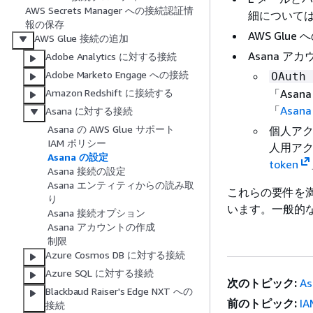
AWS Secrets Manager への接続認証情
細について
報の保存
AWS Gl
AWS Glue 接続の追加
Asana 
Adobe Analytics に対する接続
Adobe Marketo Engage への接続
OAuth 
「Asa
Amazon Redshift に接続する
「
Asa
Asana に対する接続
Asana の AWS Glue サポート
個人アク
IAM ポリシー
人用ア
Asana の設定
token
Asana 接続の設定
Asana エンティティからの読み取
これらの要件を満たす
り
います。一般的な接
Asana 接続オプション
Asana アカウントの作成
制限
Azure Cosmos DB に対する接続
Azure SQL に対する接続
次のトピック:
A
Blackbaud Raiser's Edge NXT への
前のトピック:
I
接続