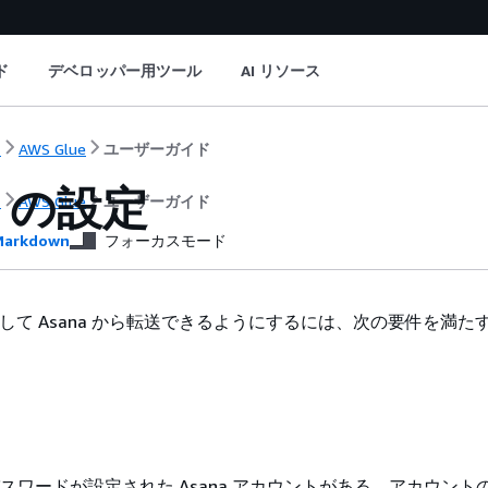
ド
デベロッパー用ツール
AI リソース
ト
AWS Glue
ユーザーガイド
a の設定
ト
AWS Glue
ユーザーガイド
arkdown
フォーカスモード
を使用して Asana から転送できるようにするには、次の要件を満
パスワードが設定された Asana アカウントがある。アカウント