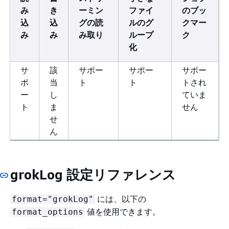
み
き
ーミン
ファイ
のブッ
込
込
グの読
ルのグ
クマー
み
み
み取り
ループ
ク
化
サ
該
サポー
サポー
サポー
ポ
当
ト
ト
トされ
ー
し
ていま
ト
ま
せん
せ
ん
grokLog 設定リファレンス
には、以下の
format="grokLog"
値を使用できます。
format_options