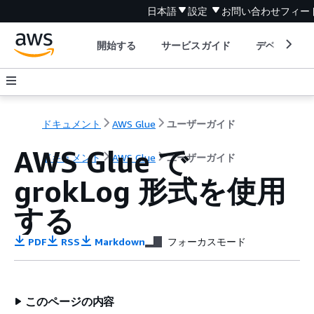
日本語
設定
お問い合わせ
フィー
開始する
サービスガイド
デベロッパ
ドキュメント
AWS Glue
ユーザーガイド
AWS Glue で
ドキュメント
AWS Glue
ユーザーガイド
grokLog 形式を使用
する
PDF
RSS
Markdown
フォーカスモード
このページの内容