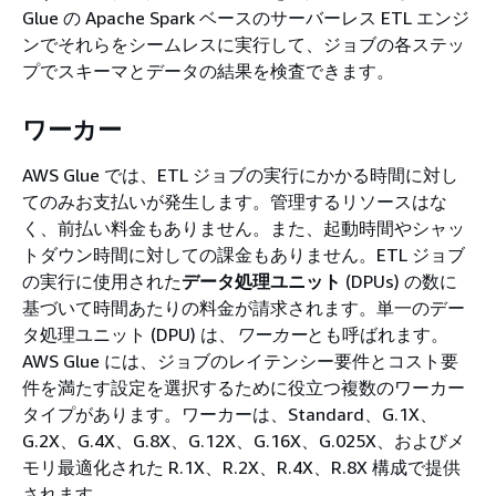
Glue の Apache Spark ベースのサーバーレス ETL エンジ
ンでそれらをシームレスに実行して、ジョブの各ステッ
プでスキーマとデータの結果を検査できます。
ワーカー
AWS Glue では、ETL ジョブの実行にかかる時間に対し
てのみお支払いが発生します。管理するリソースはな
く、前払い料金もありません。また、起動時間やシャッ
トダウン時間に対しての課金もありません。ETL ジョブ
の実行に使用された
データ処理ユニット
(DPUs) の数に
基づいて時間あたりの料金が請求されます。単一のデー
タ処理ユニット (DPU) は、
ワーカー
とも呼ばれます。
AWS Glue には、ジョブのレイテンシー要件とコスト要
件を満たす設定を選択するために役立つ複数のワーカー
タイプがあります。ワーカーは、Standard、G.1X、
G.2X、G.4X、G.8X、G.12X、G.16X、G.025X、およびメ
モリ最適化された R.1X、R.2X、R.4X、R.8X 構成で提供
されます。