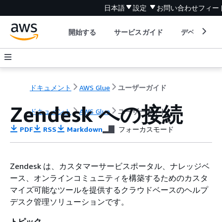
日本語
設定
お問い合わせ
フィー
開始する
サービスガイド
デベロッパ
ドキュメント
AWS Glue
ユーザーガイド
Zendesk への接続
ドキュメント
AWS Glue
ユーザーガイド
PDF
RSS
Markdown
フォーカスモード
Zendesk は、カスタマーサービスポータル、ナレッジベ
ース、オンラインコミュニティを構築するためのカスタ
マイズ可能なツールを提供するクラウドベースのヘルプ
デスク管理ソリューションです。
トピック