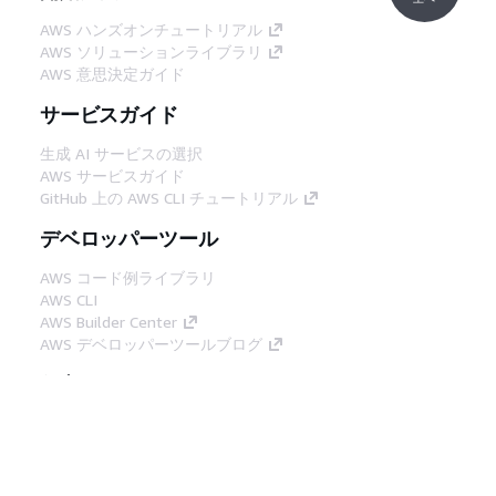
AWS ハンズオンチュートリアル
AWS ソリューションライブラリ
AWS 意思決定ガイド
サービスガイド
生成 AI サービスの選択
AWS サービスガイド
GitHub 上の AWS CLI チュートリアル
デベロッパーツール
AWS コード例ライブラリ
AWS CLI
AWS Builder Center
AWS デベロッパーツールブログ
役立つリンク
AWS ドキュメント MCP サーバーをダウンロー
ド
AWS コンソールにサインイン
AWS re:Post