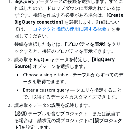
BigQuery データソースの接続を選択します。すでに
作成したので、ドロップダウンに表示されているは
ずです。接続を作成する必要がある場合は、
[Create
BigQuery connection]
を選択します。詳細につい
ては、「
コネクタと接続の使用に関する概要
」を参
照してください。
接続を選択したあとは、
[プロパティを表示]
をクリ
ックすると、接続のプロパティを表示できます。
読み取る BigQuery データを特定し、
[BigQuery
Source]
オプションを選択します。
Choose a single table - テーブルからすべてのデ
ータを取得できます。
Enter a custom query — クエリを指定すること
で、取得するデータをカスタマイズできます。
読み取るデータの説明を記述します。
(必須)
テーブルを含むプロジェクト、または該当す
る場合は、請求元の親プロジェクトに
[親プロジェク
ト]
を設定します。