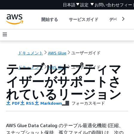
日本語
設定
お問い合わせ
フィー
開始する
サービスガイド
デベロッパ
ドキュメント
AWS Glue
ユーザーガイド
テーブルオプティマ
ドキュメント
AWS Glue
ユーザーガイド
イザーがサポートさ
れているリージョン
PDF
RSS
Markdown
フォーカスモード
AWS Glue Data Catalog のテーブル最適化機能 (圧縮、
スナップショット保持、孤立ファイルの削除) は、次の