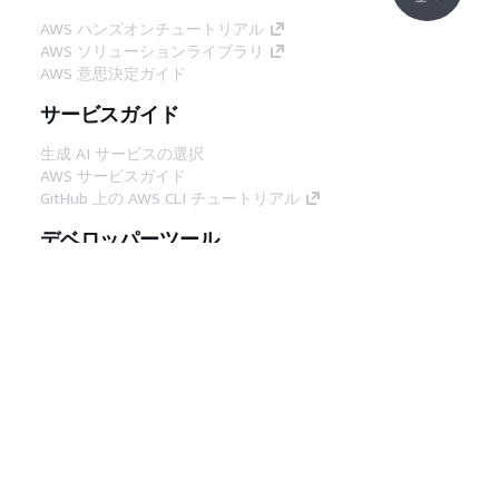
AWS ハンズオンチュートリアル
AWS ソリューションライブラリ
AWS 意思決定ガイド
サービスガイド
生成 AI サービスの選択
AWS サービスガイド
GitHub 上の AWS CLI チュートリアル
デベロッパーツール
AWS コード例ライブラリ
AWS CLI
AWS Builder Center
AWS デベロッパーツールブログ
役立つリンク
AWS ドキュメント MCP サーバーをダウンロー
ド
AWS コンソールにサインイン
AWS re:Post