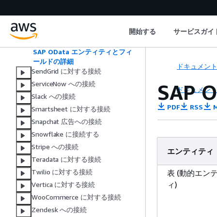
SAP OData 状態管理スクリプトの
使用
ODP 非対応エンティティのパー
開始する
サービスガイ
ティション分割
SAP OData 接続オプション
SAP OData エンティティとフィ
ールドの詳細
ドキュメン
SendGrid に対する接続
ServiceNow への接続
SAP
ドキュメン
Slack への接続
PDF
RSS
M
Smartsheet に対する接続
Snapchat 広告への接続
Snowflake に接続する
Stripe への接続
エンティティ
Teradata に対する接続
Twilio に対する接続
表 (動的エン
ィ)
Vertica に対する接続
WooCommerce に対する接続
Zendesk への接続