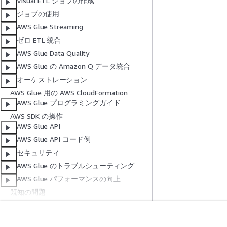
Visual ETL ジョブの作成
ジョブの使用
AWS Glue Streaming
ゼロ ETL 統合
AWS Glue Data Quality
AWS Glue の Amazon Q データ統合
オーケストレーション
AWS Glue 用の AWS CloudFormation
AWS Glue プログラミングガイド
AWS SDK の操作
AWS Glue API
AWS Glue API コード例
セキュリティ
AWS Glue のトラブルシューティング
AWS Glue パフォーマンスの向上
既知の問題
ドキュメント履歴
AWS 用語集