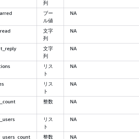
列
tarred
ブー
NA
ル値
_read
文字
NA
列
st_reply
文字
NA
列
tions
リス
NA
ト
es
リス
NA
ト
y_count
整数
NA
y_users
リス
NA
ト
y_users_count
整数
NA