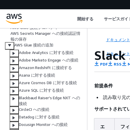
データへの接続
統合接続
使用可能な接続
開始する
サービスガイ
REST API 接続
AWS Glue 接続プロパティ
AWS Secrets Manager への接続認証情
報の保存
ドキュメン
AWS Glue 接続の追加
Sla
Adobe Analytics に対する接続
ドキュメン
Adobe Marketo Engage への接続
PDF
RSS
M
Amazon Redshift に接続する
Asana に対する接続
Azure Cosmos DB に対する接続
前提条件
Azure SQL に対する接続
読み取り元の 
Blackbaud Raiser's Edge NXT への
接続
サポートされて
CircleCI への接続
Datadog に対する接続
Docusign Monitor への接続
エ
フィ