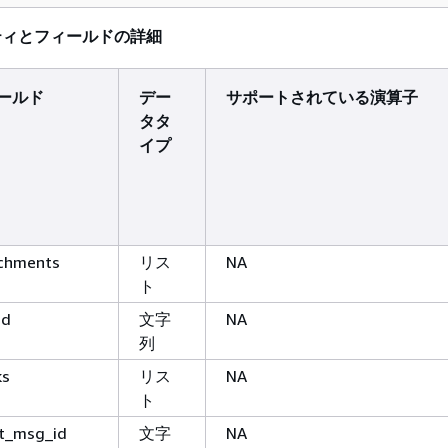
ィティとフィールドの詳細
ールド
デー
サポートされている演算子
タタ
イプ
chments
リス
NA
ト
id
文字
NA
列
ks
リス
NA
ト
nt_msg_id
文字
NA