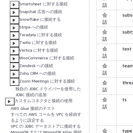
Smartsheet に対する接続
話
Snapchat 広告への接続
会
subs
Snowflake に接続する
話
Stripe への接続
会
subt
Teradata に対する接続
話
Twilio に対する接続
会
text
Vertica に対する接続
話
WooCommerce に対する接続
会
tea
Zendesk への接続
話
Zoho CRM への接続
Zoom Meetings に対する接続
会
thre
独自の JDBC ドライバーを使用した
話
JDBC 接続の追加
会
ts
カスタムコネクタと接続の使用
話
AWS Glue 接続のテスト
すべての AWS コールを VPC を経由す
るように設定する
VPC の JDBC データストアに接続する
会
type
MongoDB または MongoDB Atlas 接続