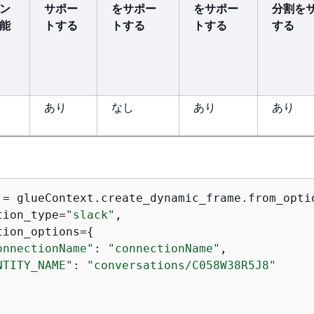
ン
サポー
をサポー
をサポー
分割を
能
トする
トする
トする
する
あり
なし
あり
あり
 = glueContext.create_dynamic_frame.from_optio
tion_type=
"slack"
,

tion_options=
{
onnectionName"
: 
"connectionName"
,

NTITY_NAME"
: 
"conversations/C058W38R5J8"