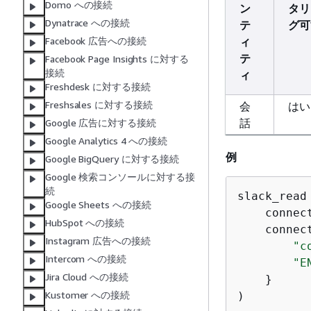
Domo への接続
ン
タリ
Dynatrace への接続
テ
グ可
ィ
Facebook 広告への接続
テ
Facebook Page Insights に対する
接続
ィ
Freshdesk に対する接続
Freshsales に対する接続
会
はい
話
Google 広告に対する接続
Google Analytics 4 への接続
例
Google BigQuery に対する接続
Google 検索コンソールに対する接
続
slack_read
Google Sheets への接続
    connec
HubSpot への接続
    connec
Instagram 広告への接続
"c
Intercom への接続
"E
Jira Cloud への接続
    }

Kustomer への接続
)