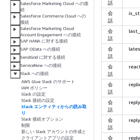
話
Salesforce Marketing Cloud への接
続
会
is_s
Salesforce Commerce Cloud への
話
接続
Salesforce Marketing Cloud
会
last
Account Engagement への接続
話
SAP HANA に対する接続
会
late
SAP OData への接続
話
SendGrid に対する接続
ServiceNow への接続
会
reac
Slack への接続
話
AWS Glue Slack のサポート
会
repli
IAM ポリシー
話
Slack の設定
Slack 接続の設定
会
repl
Slack エンティティからの読み取
話
り
Slack 接続オプション
会
repl
制限
話
新しい Slack アカウントの作成と
会
repl
クライアントアプリの設定