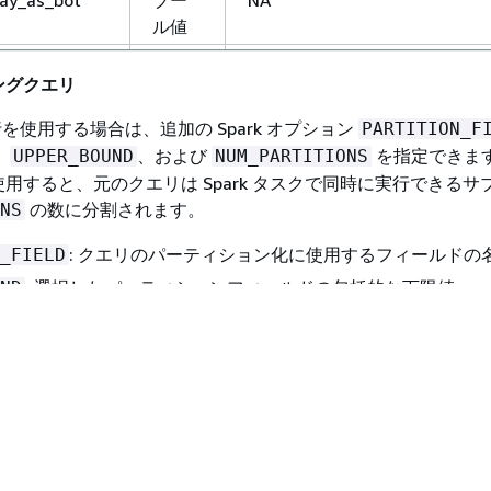
lay_as_bot
ブー
NA
ル値
ンネル
文字
NA
ングクエリ
列
otifications
ブー
NA
実行を使用する場合は、追加の Spark オプション
PARTITION_F
ル値
、
、および
を指定できま
UPPER_BOUND
NUM_PARTITIONS
用すると、元のクエリは Spark タスクで同時に実行できるサ
alink
文字
NA
の数に分割されます。
NS
列
ed_to
リス
NA
: クエリのパーティション化に使用するフィールドの
_FIELD
ト
: 選択したパーティションフィールドの包括的な下限値。
ND
ed_info
Struct
NA
、Spark SQL クエリで使用される Spark の日付形式を受
:
。
"2024-07-01T00:00:00.000Z"
ed
Struct
NA
: 選択したパーティションフィールドの排他的上限値。
ND
: パーティション数。
TIONS
id
文字
NA
とのパーティション分割フィールドのサポートの詳細は、以下
列
。