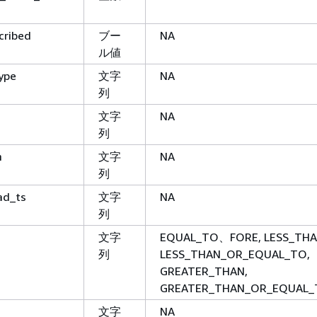
cribed
ブー
NA
ル値
ype
文字
NA
列
文字
NA
列
m
文字
NA
列
ad_ts
文字
NA
列
文字
EQUAL_TO、FORE, LESS_THA
列
LESS_THAN_OR_EQUAL_TO,
GREATER_THAN,
GREATER_THAN_OR_EQUAL_
文字
NA