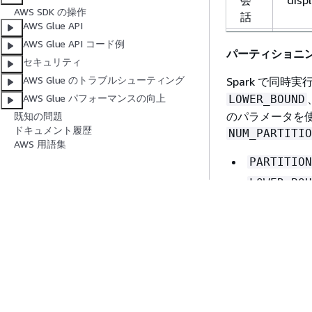
会
disp
AWS SDK の操作
話
AWS Glue API
会
チャ
AWS Glue API コード例
パーティショニ
話
セキュリティ
会
no_n
AWS Glue のトラブルシューティング
Spark で同時
話
AWS Glue パフォーマンスの向上
LOWER_BOUND
のパラメータを使
既知の問題
会
perm
ドキュメント履歴
NUM_PARTITIO
話
AWS 用語集
会
pinn
PARTITION
話
LOWER_BOU
会
pinn
日付については
話
有効な値の例
会
edit
UPPER_BOU
話
NUM_PARTI
会
app_
エンティティご
話
められています