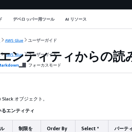
ド
デベロッパー用ツール
AI リソース
ト
AWS Glue
ユーザーガイド
ck エンティティからの読
ト
AWS Glue
ユーザーガイド
arkdown
フォーカスモード
Slack オブジェクト。
いるエンティティ
ル
制限を
Order By
Select *
パーテ