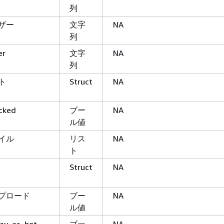
列
ザー
文字
NA
列
er
文字
NA
列
ト
Struct
NA
ocked
ブー
NA
ル値
イル
リス
NA
ト
Struct
NA
プロード
ブー
NA
ル値