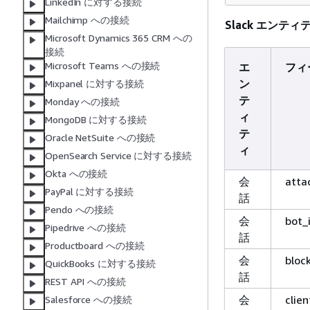
LinkedIn に対する接続
Mailchimp への接続
Slack エンテ
Microsoft Dynamics 365 CRM への
接続
Microsoft Teams への接続
エ
フィ
ン
Mixpanel に対する接続
テ
Monday への接続
ィ
MongoDB に対する接続
テ
Oracle NetSuite への接続
ィ
OpenSearch Service に対する接続
Okta への接続
会
atta
PayPal に対する接続
話
Pendo への接続
会
bot_
Pipedrive への接続
話
Productboard への接続
会
bloc
QuickBooks に対する接続
話
REST API への接続
会
clie
Salesforce への接続