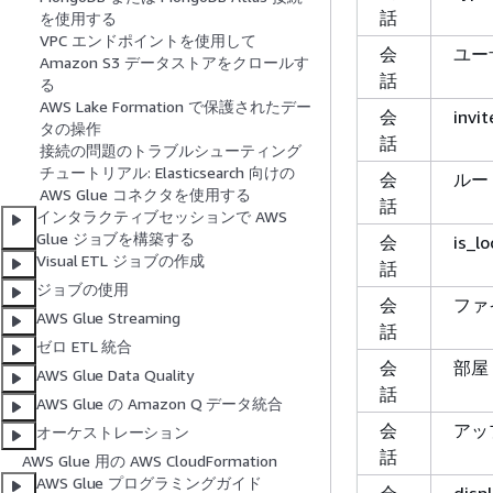
話
を使用する
VPC エンドポイントを使用して
会
ユー
Amazon S3 データストアをクロールす
話
る
AWS Lake Formation で保護されたデー
会
invit
タの操作
話
接続の問題のトラブルシューティング
チュートリアル: Elasticsearch 向けの
会
ルー
AWS Glue コネクタを使用する
話
インタラクティブセッションで AWS
Glue ジョブを構築する
会
is_l
Visual ETL ジョブの作成
話
ジョブの使用
会
ファ
AWS Glue Streaming
話
ゼロ ETL 統合
会
部屋
AWS Glue Data Quality
話
AWS Glue の Amazon Q データ統合
会
アッ
オーケストレーション
話
AWS Glue 用の AWS CloudFormation
AWS Glue プログラミングガイド