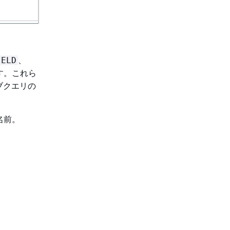
、
IELD
す。これら
ブクエリの
名前。
け入れます。
の表にまと