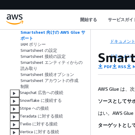
SendGrid に対する接続
ServiceNow への接続
Slack への接続
開始する
サービスガイ
Smartsheet に対する接続
Smartsheet 向けの AWS Glue サ
ポート
ドキュメン
IAM ポリシー
Smartsheet の設定
Smar
ドキュメン
Smartsheet 接続の設定
Smartsheet エンティティからの
PDF
RSS
M
読み取り
Smartsheet 接続オプション
Smartsheet アカウントの作成
制限
AWS Glue は
Snapchat 広告への接続
Snowflake に接続する
ソースとしてサ
Stripe への接続
はい。AWS Glu
Teradata に対する接続
Twilio に対する接続
ターゲットとし
Vertica に対する接続