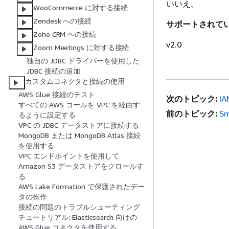
いいえ。
WooCommerce に対する接続
Zendesk への接続
サポートされている 
Zoho CRM への接続
v2.0
Zoom Meetings に対する接続
独自の JDBC ドライバーを使用した
JDBC 接続の追加
カスタムコネクタと接続の使用
AWS Glue 接続のテスト
次のトピック:
I
すべての AWS コールを VPC を経由す
前のトピック:
S
るように設定する
VPC の JDBC データストアに接続する
MongoDB または MongoDB Atlas 接続
を使用する
VPC エンドポイントを使用して
Amazon S3 データストアをクロールす
る
AWS Lake Formation で保護されたデー
タの操作
接続の問題のトラブルシューティング
チュートリアル: Elasticsearch 向けの
AWS Glue コネクタを使用する