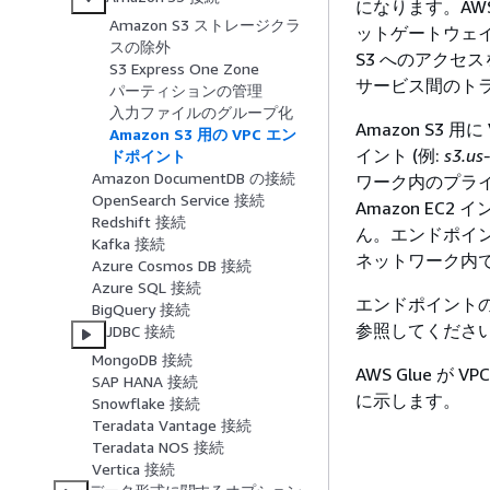
になります。AWS
Amazon S3 ストレージクラ
ットゲートウェイ
スの除外
S3 へのアクセ
S3 Express One Zone
サービス間のトラ
パーティションの管理
入力ファイルのグループ化
Amazon S3 
Amazon S3 用の VPC エン
イント (例:
s3.us
ドポイント
Amazon DocumentDB の接続
ワーク内のプライベ
OpenSearch Service 接続
Amazon E
Redshift 接続
ん。エンドポイント
Kafka 接続
ネットワーク内
Azure Cosmos DB 接続
Azure SQL 接続
エンドポイントの
BigQuery 接続
参照してくださ
JDBC 接続
MongoDB 接続
AWS Glue が
SAP HANA 接続
に示します。
Snowflake 接続
Teradata Vantage 接続
Teradata NOS 接続
Vertica 接続