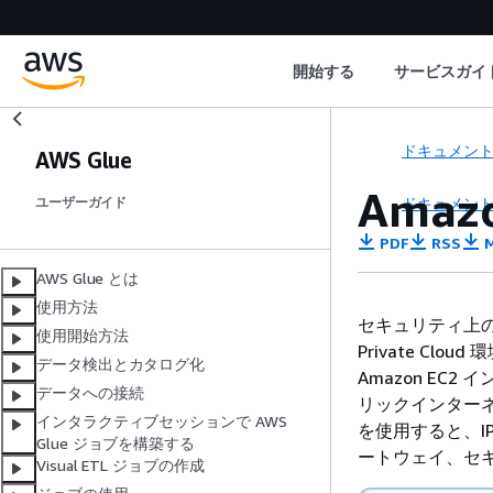
開始する
サービスガイ
ドキュメン
AWS Glue
Amaz
ドキュメン
ユーザーガイド
PDF
RSS
M
AWS Glue とは
使用方法
セキュリティ上の理
使用開始方法
Private Clo
データ検出とカタログ化
Amazon E
データへの接続
リックインターネ
インタラクティブセッションで AWS
を使用すると、I
Glue ジョブを構築する
ートウェイ、セ
Visual ETL ジョブの作成