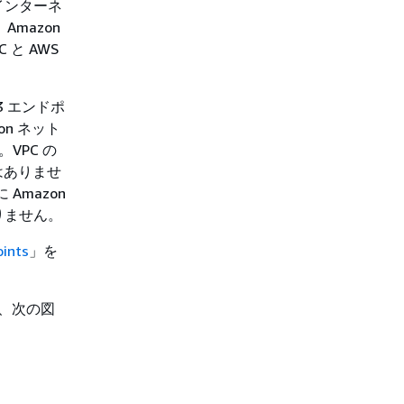
のインターネ
mazon
と AWS
3 エンドポ
on ネット
VPC の
はありませ
Amazon
りません。
ints
」を
子を、次の図