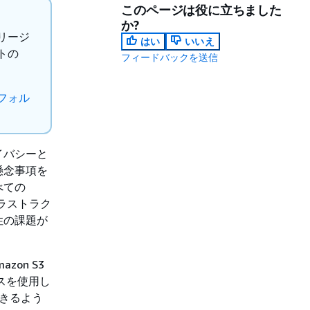
このページは役に立ちました
か?
 リージ
はい
いいえ
トの
フィードバックを送信
フォル
イバシーと
懸念事項を
べての
フラストラク
性の課題が
zon S3
レスを使用し
できるよう