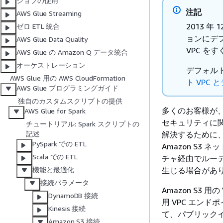
ジョブの使用
注記
AWS Glue Streaming
2013 年
ゼロ ETL 統合
ョンにデ
AWS Glue Data Quality
VPC を
AWS Glue の Amazon Q データ統合
オーケストレーション
デフォルト
AWS Glue 用の AWS CloudFormation
ト VPC
AWS Glue プログラミングガイド
独自のカスタムスクリプトの提供
多くのお客様が
AWS Glue for Spark
セキュリティに
チュートリアル: Spark スクリプトの
解決するために、
記述
PySpark での ETL
Amazon S
Scala での ETL
チャ経由でルー
生じる場合があ
機能と最適化
接続パラメータ
Amazon S3
DynamoDB 接続
用 VPC エンド
Kinesis 接続
て、パブリックイ
Amazon S3 接続