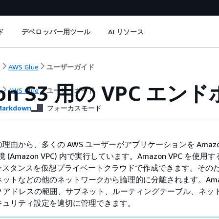
ド
デベロッパー用ツール
AI リソース
ト
AWS Glue
ユーザーガイド
on S3 用の VPC エ
ト
AWS Glue
ユーザーガイド
arkdown
フォーカスモード
由から、多くの AWS ユーザーがアプリケーションを Amazon V
ud 環境 (Amazon VPC) 内で実行しています。Amazon VPC を使用
C2 インスタンスを仮想プライベートクラウドで作成できます。その
ットなどの他のネットワークから論理的に分離されます。Amazo
P アドレスの範囲、サブネット、ルーティングテーブル、ネッ
キュリティ設定を適切に管理できます。