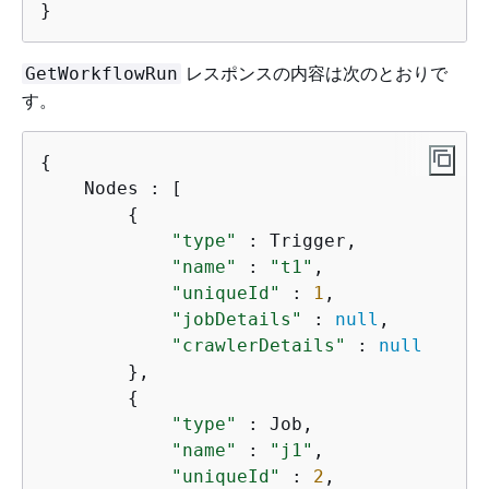
}
レスポンスの内容は次のとおりで
GetWorkflowRun
す。
{
    Nodes : [

{
"type"
 : Trigger,

"name"
 : 
"t1"
,

"uniqueId"
 : 
1
,

"jobDetails"
 : 
null
,

"crawlerDetails"
 : 
null
        },

{
"type"
 : Job,

"name"
 : 
"j1"
,

"uniqueId"
 : 
2
,
