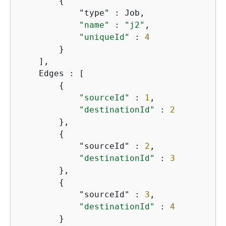
{
            "type" : Job,

"name"
 : 
"j2"
,

"uniqueId"
 : 
4
        }

    ],

    Edges : [

{
"sourceId"
 : 
1
,

"destinationId"
 : 
2
        },

{
            "sourceId" : 
2
,

"destinationId"
 : 
3
        },

{
            "sourceId" : 
3
,

"destinationId"
 : 
4
        }
