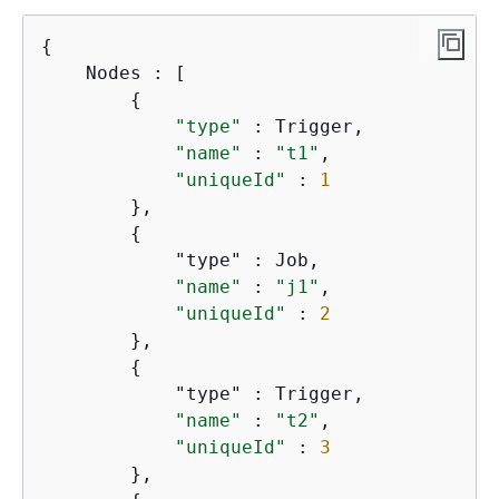
{
    Nodes : [

{
"type"
 : Trigger,

"name"
 : 
"t1"
,

"uniqueId"
 : 
1
        },

{
            "type" : Job,

"name"
 : 
"j1"
,

"uniqueId"
 : 
2
        },

{
            "type" : Trigger,

"name"
 : 
"t2"
,

"uniqueId"
 : 
3
        },
