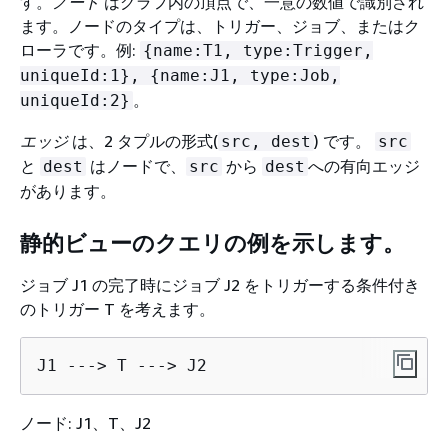
す。
ノード
はグラフ内の頂点で、一意の数値で識別され
ます。ノードのタイプは、トリガー、ジョブ、またはク
ローラです。例:
{
name:T1, type:Trigger,
uniqueId:1},
{
name:J1, type:Job,
。
uniqueId:2}
エッジ
は、2 タプルの形式(
) です。
src, dest
src
と
はノードで、
から
への有向エッジ
dest
src
dest
があります。
静的ビューのクエリの例を示します。
ジョブ J1 の完了時にジョブ J2 をトリガーする条件付き
のトリガー T を考えます。
J1 ---> T ---> J2
ノード: J1、T、J2