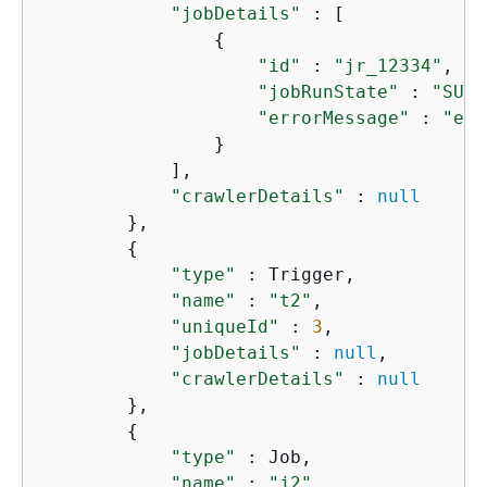
"jobDetails"
 : [

{
"id"
 : 
"jr_12334"
,

"jobRunState"
 : 
"SUCC
"errorMessage"
 : 
"err
                }

            ],

"crawlerDetails"
 : 
null
        },

{
"type"
 : Trigger,

"name"
 : 
"t2"
,

"uniqueId"
 : 
3
,

"jobDetails"
 : 
null
,

"crawlerDetails"
 : 
null
        },

{
"type"
 : Job,

"name"
 : 
"j2"
,
