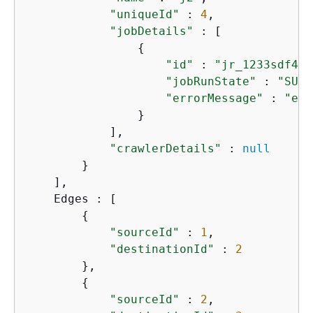
"uniqueId"
 : 
4
,

"jobDetails"
 : [

{
"id"
 : 
"jr_1233sdf4"
,

"jobRunState"
 : 
"SUCC
"errorMessage"
 : 
"err
                }

            ],

"crawlerDetails"
 : 
null
        }

    ],

    Edges : [

{
"sourceId"
 : 
1
,

"destinationId"
 : 
2
        },

{
"sourceId"
 : 
2
,
