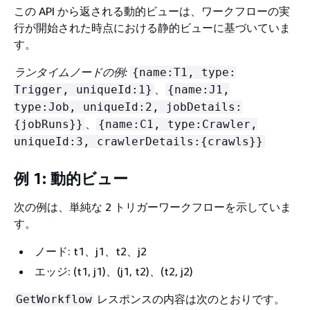
この API から返される動的ビューは、ワークフローの実
行が開始された時点における静的ビューに基づいていま
す。
ランタイムノードの例:
{
name:T1, type:
、
Trigger, uniqueId:1}
{
name:J1,
type:Job, uniqueId:2, jobDetails:
、
{
jobRuns}}
{
name:C1, type:Crawler,
uniqueId:3, crawlerDetails:
{
crawls}}
例 1: 動的ビュー
次の例は、単純な 2 トリガーワークフローを示していま
す。
ノード: t1、j1、t2、j2
エッジ: (t1, j1)、(j1, t2)、(t2, j2)
レスポンスの内容は次のとおりです。
GetWorkflow