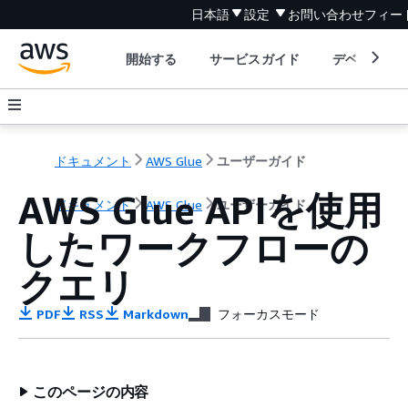
日本語
設定
お問い合わせ
フィー
開始する
サービスガイド
デベロッパ
ドキュメント
AWS Glue
ユーザーガイド
AWS Glue APIを使用
ドキュメント
AWS Glue
ユーザーガイド
したワークフローの
クエリ
PDF
RSS
Markdown
フォーカスモード
このページの内容