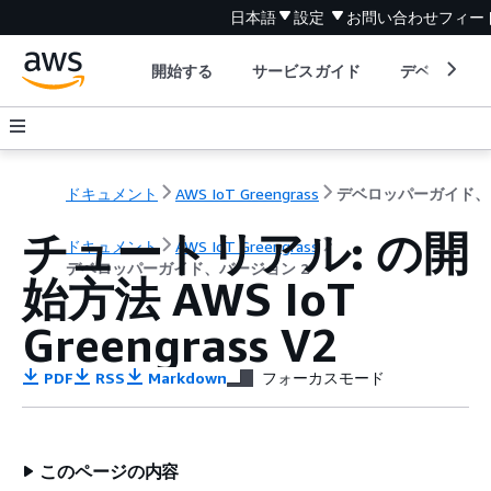
日本語
設定
お問い合わせ
フィー
開始する
サービスガイド
デベロッパ
ドキュメント
AWS IoT Greengrass
デ
チュートリアル: の開
ドキュメント
AWS IoT Greengrass
デベロッパーガイド、バージョン 2
始方法 AWS IoT
Greengrass V2
PDF
RSS
Markdown
フォーカスモード
このページの内容