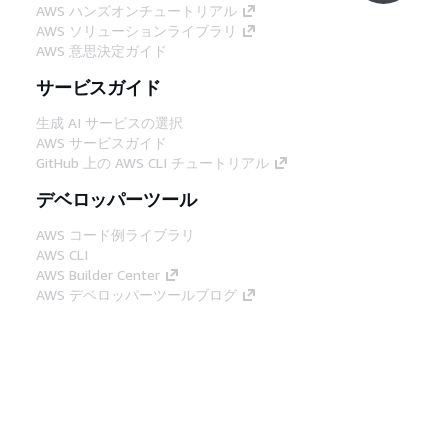
AWS ハンズオンチュートリアル
AWS ソリューションライブラリ
AWS 意思決定ガイド
サービスガイド
生成 AI サービスの選択
AWS サービスガイド
GitHub 上の AWS CLI チュートリアル
デベロッパーツール
AWS コード例ライブラリ
AWS CLI
AWS Builder Center
AWS デベロッパーツールブログ
役立つリンク
AWS ドキュメント MCP サーバーをダウンロー
ド
AWS コンソールにサインイン
AWS re:Post