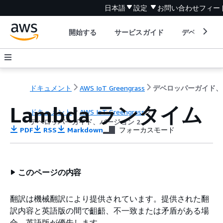
日本語
設定
お問い合わせ
フィー
開始する
サービスガイド
デベロッパ
ドキュメント
AWS IoT Greengrass
デ
Lambda ランタイム
ドキュメント
AWS IoT Greengrass
デベロッパーガイド、バージョン 2
PDF
RSS
Markdown
フォーカスモード
このページの内容
翻訳は機械翻訳により提供されています。提供された翻
訳内容と英語版の間で齟齬、不一致または矛盾がある場
合、英語版が優先します。