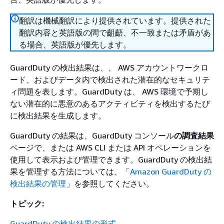
翻訳は機械翻訳により提供されています。提供された
翻訳内容と英語版の間で齟齬、不一致または矛盾があ
る場合、英語版が優先します。
GuardDuty の検出結果は、、 AWS アカウントワークロ
ード、およびデータ内で検出された潜在的なセキュリテ
ィ問題を表します。GuardDuty は、 AWS 環境で予期し
ない潜在的に悪意のあるアクティビティを検出するたび
に検出結果を生成します。
GuardDuty の結果は、GuardDuty コンソール
の調査結果
ページで、または AWS CLI または API オペレーションを
使用して表示および管理できます。GuardDuty の検出結
果を管理する方法については、「
Amazon GuardDuty の
検出結果の管理
」を参照してください。
トピック:
GuardDuty の検出結果の形式