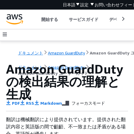
日本語
設定
お問い合わせ
フィー
開始する
サービスガイド
デベロッパ
ドキュメント
Amazon GuardDuty
Amazon GuardDuty
ドキュメント
Amazon GuardDuty
Amazon GuardDuty ユーザーガイド
の検出結果の理解と
生成
PDF
RSS
Markdown
フォーカスモード
翻訳は機械翻訳により提供されています。提供された翻
訳内容と英語版の間で齟齬、不一致または矛盾がある場
合、英語版が優先します。