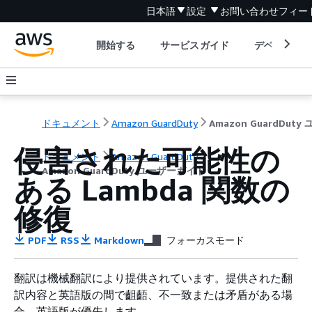
日本語
設定
お問い合わせ
フィー
開始する
サービスガイド
デベロッパ
ドキュメント
Amazon GuardDuty
侵害された可能性の
ドキュメント
Amazon GuardDuty
Amazon GuardDuty ユーザーガイド
ある Lambda 関数の
修復
PDF
RSS
Markdown
フォーカスモード
翻訳は機械翻訳により提供されています。提供された翻
訳内容と英語版の間で齟齬、不一致または矛盾がある場
合、英語版が優先します。