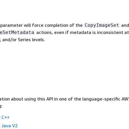
s parameter will force completion of the
an
CopyImageSet
actions, even if metadata is inconsistent at
eSetMetadata
, and/or Series levels.
tion about using this API in one of the language-specific A
g:
 C++
 Java V2