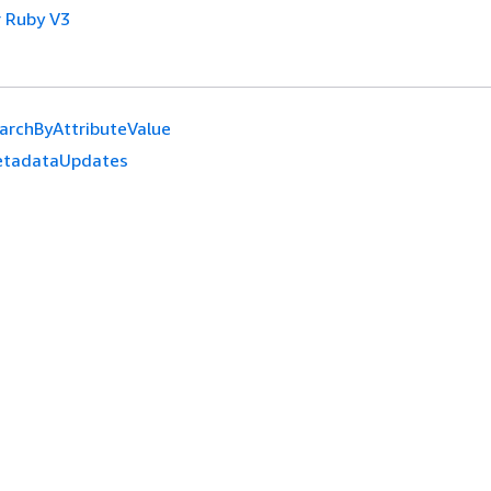
 Ruby V3
archByAttributeValue
tadataUpdates