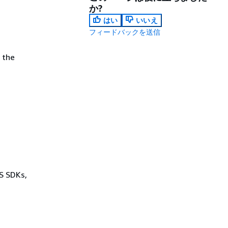
か?
はい
いいえ
フィードバックを送信
d
 the
WS SDKs,