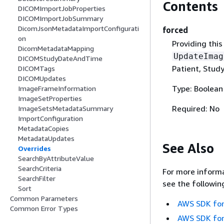
Contents
DICOMImportJobProperties
DICOMImportJobSummary
DicomJsonMetadataImportConfigurati
forced
on
Providing thi
DicomMetadataMapping
UpdateImag
DICOMStudyDateAndTime
Patient, Study
DICOMTags
DICOMUpdates
Type: Boolean
ImageFrameInformation
ImageSetProperties
Required: No
ImageSetsMetadataSummary
ImportConfiguration
MetadataCopies
MetadataUpdates
See Also
Overrides
SearchByAttributeValue
SearchCriteria
For more informa
SearchFilter
see the followin
Sort
Common Parameters
AWS SDK for
Common Error Types
AWS SDK for