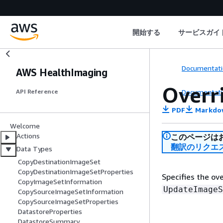
開始する
サービスガイ
Documentati
AWS HealthImaging
Overr
Documentati
API Reference
PDF
Markdo
Welcome
Actions
このページは
翻訳のリクエ
Data Types
CopyDestinationImageSet
CopyDestinationImageSetProperties
Specifies the ov
CopyImageSetInformation
UpdateImageS
CopySourceImageSetInformation
CopySourceImageSetProperties
DatastoreProperties
DatastoreSummary