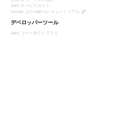
AWS サービスガイド
GitHub 上の AWS CLI チュートリアル
デベロッパーツール
AWS コード例ライブラリ
AWS CLI
AWS Builder Center
AWS デベロッパーツールブログ
役立つリンク
AWS ドキュメント MCP サーバーをダウンロー
ド
AWS コンソールにサインイン
AWS re:Post
プライバシー
サイト規約
Cookie の設定
© 2026, Amazon Web Services, Inc. or its
affiliates.All rights reserved.
日本語