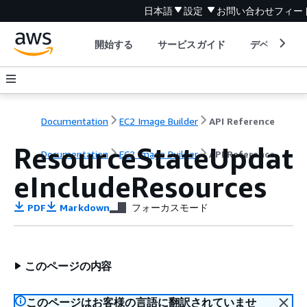
日本語
設定
お問い合わせ
フィー
開始する
サービスガイド
デベロッパ
Documentation
EC2 Image Builder
API Reference
ResourceStateUpdat
Documentation
EC2 Image Builder
API Reference
eIncludeResources
PDF
Markdown
フォーカスモード
このページの内容
このページはお客様の言語に翻訳されていませ