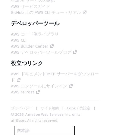
生成 AI サービスの選択
AWS サービスガイド
GitHub 上の AWS CLI チュートリアル
デベロッパーツール
AWS コード例ライブラリ
AWS CLI
AWS Builder Center
AWS デベロッパーツールブログ
役立つリンク
AWS ドキュメント MCP サーバーをダウンロー
ド
AWS コンソールにサインイン
AWS re:Post
プライバシー
サイト規約
Cookie の設定
© 2026, Amazon Web Services, Inc. or its
affiliates.All rights reserved.
日本語