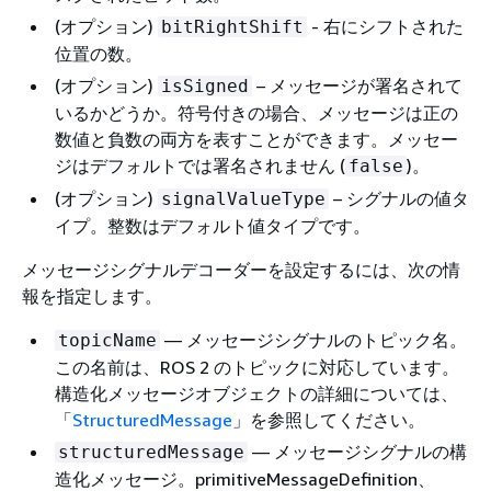
(オプション)
- 右にシフトされた
bitRightShift
位置の数。
(オプション)
– メッセージが署名されて
isSigned
いるかどうか。符号付きの場合、メッセージは正の
数値と負数の両方を表すことができます。メッセー
ジはデフォルトでは署名されません (
)。
false
(オプション)
– シグナルの値タ
signalValueType
イプ。整数はデフォルト値タイプです。
メッセージシグナルデコーダーを設定するには、次の情
報を指定します。
— メッセージシグナルのトピック名。
topicName
この名前は、ROS 2 のトピックに対応しています。
構造化メッセージオブジェクトの詳細については、
「
StructuredMessage
」を参照してください。
— メッセージシグナルの構
structuredMessage
造化メッセージ。primitiveMessageDefinition、