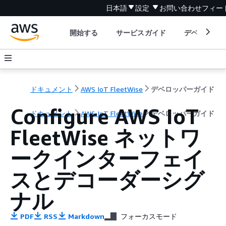
日本語
設定
お問い合わせ
フィー
開始する
サービスガイド
デベロッパ
ドキュメント
AWS IoT FleetWise
デベロッパーガイド
Configure AWS IoT
ドキュメント
AWS IoT FleetWise
デベロッパーガイド
FleetWise ネットワ
ークインターフェイ
スとデコーダーシグ
ナル
PDF
RSS
Markdown
フォーカスモード