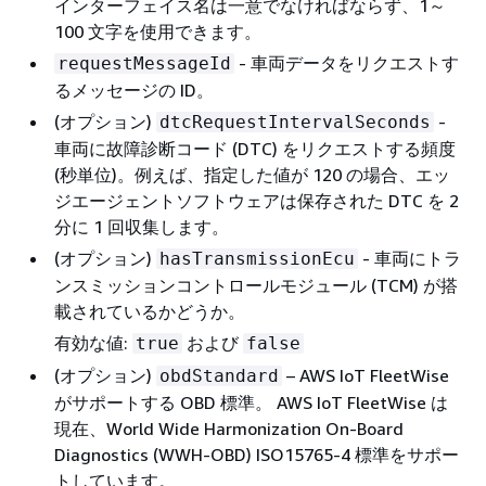
インターフェイス名は一意でなければならず、1～
100 文字を使用できます。
- 車両データをリクエストす
requestMessageId
るメッセージの ID。
(オプション)
-
dtcRequestIntervalSeconds
車両に故障診断コード (DTC) をリクエストする頻度
(秒単位)。例えば、指定した値が 120 の場合、エッ
ジエージェントソフトウェアは保存された DTC を 2
分に 1 回収集します。
(オプション)
- 車両にトラ
hasTransmissionEcu
ンスミッションコントロールモジュール (TCM) が搭
載されているかどうか。
有効な値:
および
true
false
(オプション)
– AWS IoT FleetWise
obdStandard
がサポートする OBD 標準。 AWS IoT FleetWise は
現在、World Wide Harmonization On-Board
Diagnostics (WWH-OBD) ISO15765-4 標準をサポー
トしています。