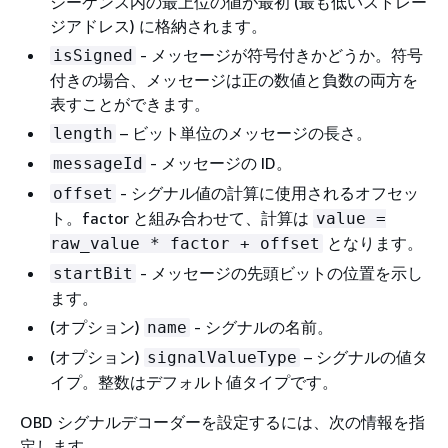
シーケンス内の最上位の値が最初 (最も低いストレー
ジアドレス) に格納されます。
- メッセージが符号付きかどうか。符号
isSigned
付きの場合、メッセージは正の数値と負数の両方を
表すことができます。
– ビット単位のメッセージの長さ。
length
- メッセージの ID。
messageId
- シグナル値の計算に使用されるオフセッ
offset
ト。factor と組み合わせて、計算は
value =
となります。
raw_value * factor + offset
- メッセージの先頭ビットの位置を示し
startBit
ます。
(オプション)
- シグナルの名前。
name
(オプション)
– シグナルの値タ
signalValueType
イプ。整数はデフォルト値タイプです。
OBD シグナルデコーダーを設定するには、次の情報を指
定します。