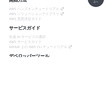
上へ
AWS ハンズオンチュートリアル
AWS ソリューションライブラリ
AWS 意思決定ガイド
サービスガイド
生成 AI サービスの選択
AWS サービスガイド
GitHub 上の AWS CLI チュートリアル
デベロッパーツール
AWS コード例ライブラリ
AWS CLI
AWS Builder Center
AWS デベロッパーツールブログ
役立つリンク
AWS ドキュメント MCP サーバーをダウンロー
ド
AWS コンソールにサインイン