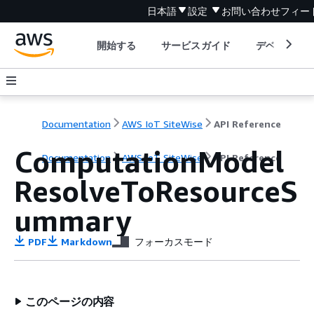
日本語
設定
お問い合わせ
フィー
開始する
サービスガイド
デベロッパ
Documentation
AWS IoT SiteWise
API Reference
ComputationModel
Documentation
AWS IoT SiteWise
API Reference
ResolveToResourceS
ummary
PDF
Markdown
フォーカスモード
このページの内容