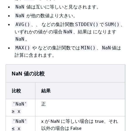
値は互いに等しいと見なされます。
NaN
が他の数値より大きい。
NaN
、、 などの集計関数
で
、
AVG()
STDDEV()
SUM()
いずれかの値が の場合
、結果は になります
NaN
。
NaN
や などの集計関数では
、
値は
MAX()
MIN()
NaN
計算に含まれます。
NaN 値の比較
比較
結果
正
'NaN'
≥ x
x が NaN に等しい場合は true、それ
'NaN'
以外の場合は False
≤ x