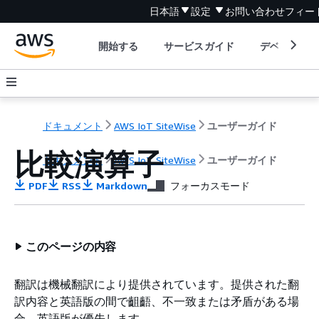
日本語
設定
お問い合わせ
フィー
開始する
サービスガイド
デベロッパ
ドキュメント
AWS IoT SiteWise
ユーザーガイド
比較演算子
ドキュメント
AWS IoT SiteWise
ユーザーガイド
PDF
RSS
Markdown
フォーカスモード
このページの内容
翻訳は機械翻訳により提供されています。提供された翻
訳内容と英語版の間で齟齬、不一致または矛盾がある場
合、英語版が優先します。