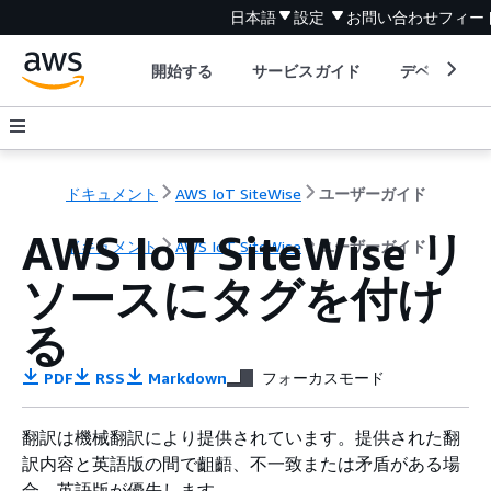
日本語
設定
お問い合わせ
フィー
開始する
サービスガイド
デベロッパ
ドキュメント
AWS IoT SiteWise
ユーザーガイド
AWS IoT SiteWise リ
ドキュメント
AWS IoT SiteWise
ユーザーガイド
ソースにタグを付け
る
PDF
RSS
Markdown
フォーカスモード
翻訳は機械翻訳により提供されています。提供された翻
訳内容と英語版の間で齟齬、不一致または矛盾がある場
合、英語版が優先します。