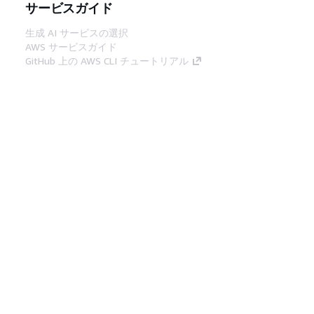
サービスガイド
生成 AI サービスの選択
AWS サービスガイド
GitHub 上の AWS CLI チュートリアル
デベロッパーツール
AWS コード例ライブラリ
AWS CLI
AWS Builder Center
AWS デベロッパーツールブログ
役立つリンク
AWS ドキュメント MCP サーバーをダウンロー
ド
AWS コンソールにサインイン
AWS re:Post
プライバシー
サイト規約
Cookie の設定
© 2026, Amazon Web Services, Inc. or its
affiliates.All rights reserved.