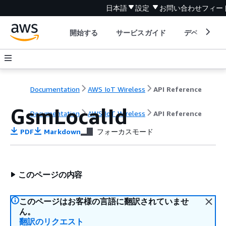
日本語
設定
お問い合わせ
フィー
開始する
サービスガイド
デベロッパ
Documentation
AWS IoT Wireless
API Reference
GsmLocalId
Documentation
AWS IoT Wireless
API Reference
PDF
Markdown
フォーカスモード
このページの内容
このページはお客様の言語に翻訳されていませ
ん。
翻訳のリクエスト