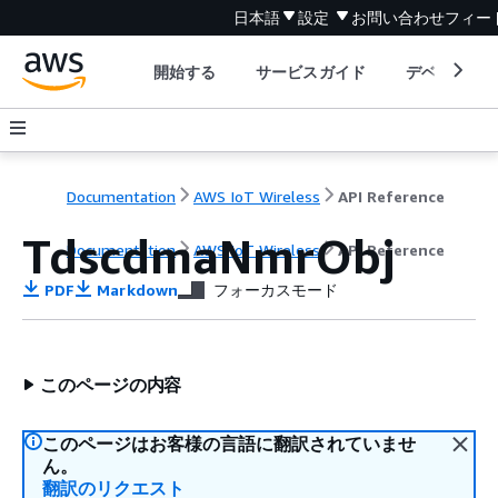
日本語
設定
お問い合わせ
フィー
開始する
サービスガイド
デベロッパ
Documentation
AWS IoT Wireless
API Reference
TdscdmaNmrObj
Documentation
AWS IoT Wireless
API Reference
PDF
Markdown
フォーカスモード
このページの内容
このページはお客様の言語に翻訳されていませ
ん。
翻訳のリクエスト