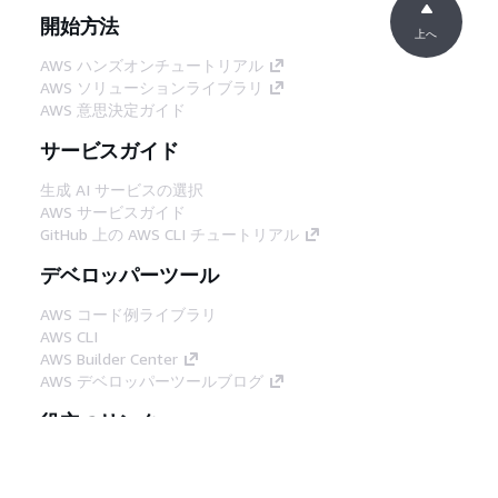
開始方法
上へ
AWS ハンズオンチュートリアル
AWS ソリューションライブラリ
AWS 意思決定ガイド
サービスガイド
生成 AI サービスの選択
AWS サービスガイド
GitHub 上の AWS CLI チュートリアル
デベロッパーツール
AWS コード例ライブラリ
AWS CLI
AWS Builder Center
AWS デベロッパーツールブログ
役立つリンク
AWS ドキュメント MCP サーバーをダウンロー
ド