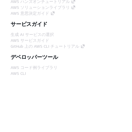
AWS ハンズオンチュートリアル
AWS ソリューションライブラリ
AWS 意思決定ガイド
サービスガイド
生成 AI サービスの選択
AWS サービスガイド
GitHub 上の AWS CLI チュートリアル
デベロッパーツール
AWS コード例ライブラリ
AWS CLI
AWS Builder Center
AWS デベロッパーツールブログ
役立つリンク
AWS ドキュメント MCP サーバーをダウンロー
ド
AWS コンソールにサインイン
AWS re:Post