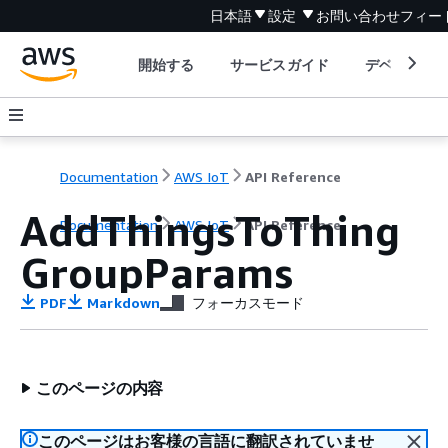
日本語
設定
お問い合わせ
フィー
開始する
サービスガイド
デベロッパ
Documentation
AWS IoT
API Reference
AddThingsToThing
Documentation
AWS IoT
API Reference
GroupParams
PDF
Markdown
フォーカスモード
このページの内容
このページはお客様の言語に翻訳されていませ