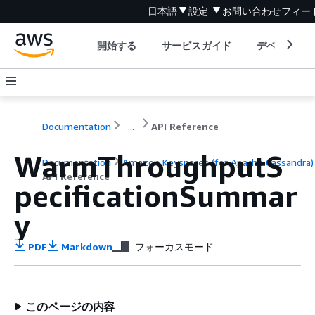
日本語
設定
お問い合わせ
フィー
開始する
サービスガイド
デベロッパ
Documentation
...
API Reference
WarmThroughputS
Documentation
Amazon Keyspaces (for Apache Cassandra)
API Reference
pecificationSummar
y
PDF
Markdown
フォーカスモード
このページの内容