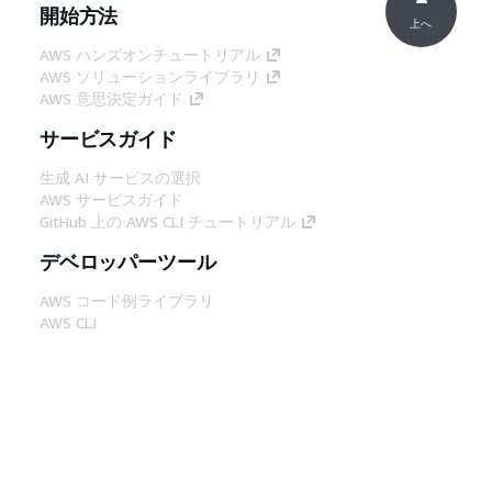
開始方法
上へ
AWS ハンズオンチュートリアル
AWS ソリューションライブラリ
AWS 意思決定ガイド
サービスガイド
生成 AI サービスの選択
AWS サービスガイド
GitHub 上の AWS CLI チュートリアル
デベロッパーツール
AWS コード例ライブラリ
AWS CLI
AWS Builder Center
AWS デベロッパーツールブログ
役立つリンク
AWS ドキュメント MCP サーバーをダウンロー
ド
AWS コンソールにサインイン