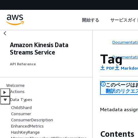
開始する
サービスガイ
Documentati
Amazon Kinesis Data
Streams Service
Tag
Documentati
API Reference
PDF
Markdo
このページは
Welcome
翻訳のリクエ
Actions
Data Types
ChildShard
Metadata assigne
Consumer
ConsumerDescription
EnhancedMetrics
Contents
HashKeyRange