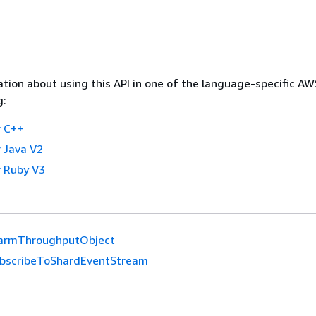
tion about using this API in one of the language-specific A
g:
 C++
 Java V2
 Ruby V3
rmThroughputObject
bscribeToShardEventStream