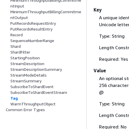
MinimumThroughputBillingCommitme
ntInput
Key
MinimumThroughputBillingCommitme
A unique ident
ntOutput
PutRecordsRequestEntry
Unicode letter
PutRecordsResultEntry
Record
Type: String
SequenceNumberRange
Shard
Length Constr
ShardFilter
StartingPosition
Required: Yes
StreamDescription
StreamDescriptionSummary
Value
StreamModeDetails
An optional st
StreamSummary
256 characters
SubscribeToShardEvent
@
SubscribeToShardEventStream
Tag
Type: String
WarmThroughputObject
Common Error Types
Length Constr
Required: No