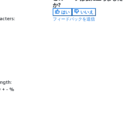
か?
はい
いいえ
acters:
フィードバックを送信
ength:
= + - %