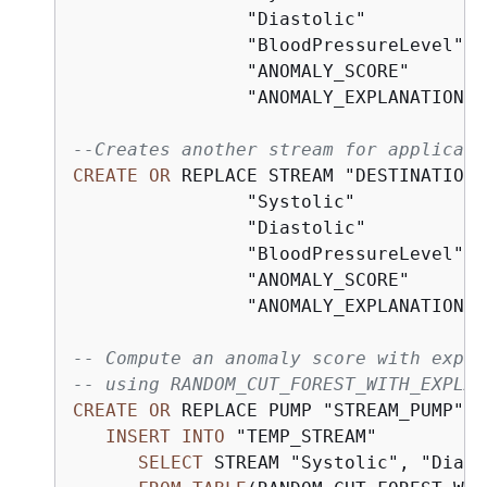
	        "Diastolic"          
	        "BloodPressureLevel" 
	        "ANOMALY_SCORE"      
	        "ANOMALY_EXPLANATION"
CREATE
OR
 REPLACE STREAM "DESTINATION_
	        "Systolic"           
	        "Diastolic"          
	        "BloodPressureLevel" 
	        "ANOMALY_SCORE"      
	        "ANOMALY_EXPLANATION"
-- Compute an anomaly score with expla
-- using RANDOM_CUT_FOREST_WITH_EXPLAN
CREATE
OR
 REPLACE PUMP "STREAM_PUMP" 
A
INSERT
INTO
 "TEMP_STREAM"

SELECT
 STREAM "Systolic", "Diast