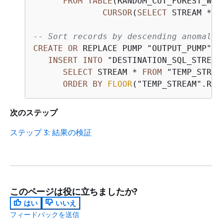
FROM
TABLE
(RANDOM_CUT_FOREST_WIT
CURSOR
(
SELECT
 STREAM 
*
F
-- Sort records by descending anomaly 
CREATE
OR
 REPLACE PUMP "OUTPUT_PUMP" 
A
INSERT
INTO
 "DESTINATION_SQL_STREAM"
SELECT
 STREAM 
*
FROM
 "TEMP_STREA
ORDER
BY
FLOOR
("TEMP_STREAM".ROW
次のステップ
ステップ 3: 結果の検証
このページは役に立ちましたか?
はい
いいえ
フィードバックを送信