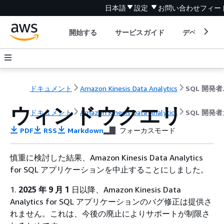
日本語
設定
お問い合わせ
フィー
開始する
サービスガイド
デベロッパ
ドキュメント
Amazon Kinesis Data Analytics
SQ
ウィンドウクエリ
ドキュメント
Amazon Kinesis Data Analytics
SQL 開発
PDF
RSS
Markdown
フォーカスモード
慎重に検討した結果、Amazon Kinesis Data Analytics
for SQL アプリケーションを中止することにしました。
1.
2025 年 9 月 1
日以降、Amazon Kinesis Data
Analytics for SQL アプリケーションのバグ修正は提供さ
れません。これは、今後の廃止によりサポートが制限さ