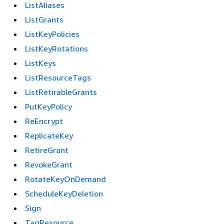
ListAliases
ListGrants
ListKeyPolicies
ListKeyRotations
ListKeys
ListResourceTags
ListRetirableGrants
PutKeyPolicy
ReEncrypt
ReplicateKey
RetireGrant
RevokeGrant
RotateKeyOnDemand
ScheduleKeyDeletion
Sign
TagResource