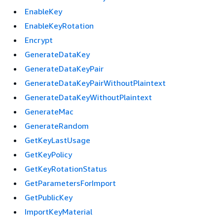
EnableKey
EnableKeyRotation
Encrypt
GenerateDataKey
GenerateDataKeyPair
GenerateDataKeyPairWithoutPlaintext
GenerateDataKeyWithoutPlaintext
GenerateMac
GenerateRandom
GetKeyLastUsage
GetKeyPolicy
GetKeyRotationStatus
GetParametersForImport
GetPublicKey
ImportKeyMaterial