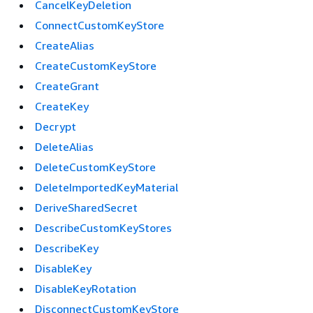
CancelKeyDeletion
ConnectCustomKeyStore
CreateAlias
CreateCustomKeyStore
CreateGrant
CreateKey
Decrypt
DeleteAlias
DeleteCustomKeyStore
DeleteImportedKeyMaterial
DeriveSharedSecret
DescribeCustomKeyStores
DescribeKey
DisableKey
DisableKeyRotation
DisconnectCustomKeyStore