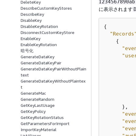
1234567890ab
DeleteKey
DescribeCustomKeyStores
に表示されます
DescribeKey
DisableKey
{
DisableKeyRotation
DisconnectCustomKeyStore
"Records
EnableKey
{
EnableKeyRotation
"eve
暗号化
"use
GenerateDataKey
GenerateDataKeyPair
GenerateDataKeyPairWithoutPlain
text
GenerateDataKeyWithoutPlaintex
t
GenerateMac
GenerateRandom
GetKeyLastUsage
      },

GetKeyPolicy
"eve
GetKeyRotationStatus
"eve
GetParametersForImport
"eve
ImportKeyMaterial
"aws
ListAliases