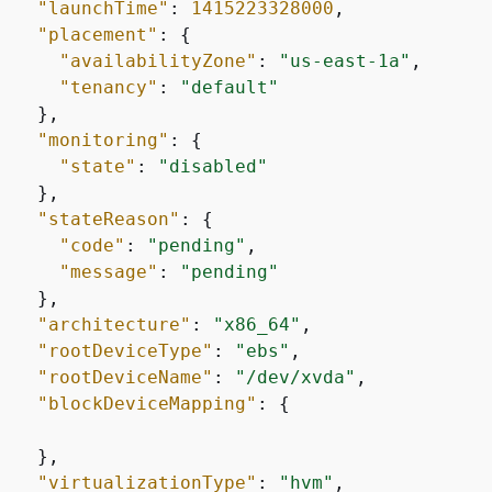
"launchTime"
: 
1415223328000
,

"placement"
: 
{
"availabilityZone"
: 
"us-east-1a"
,

"tenancy"
: 
"default"
   },

"monitoring"
: 
{
"state"
: 
"disabled"
   },

"stateReason"
: 
{
"code"
: 
"pending"
,

"message"
: 
"pending"
   },

"architecture"
: 
"x86_64"
,

"rootDeviceType"
: 
"ebs"
,

"rootDeviceName"
: 
"/dev/xvda"
,

"blockDeviceMapping"
: 
{
   },

"virtualizationType"
: 
"hvm"
,
