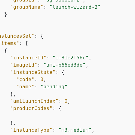
"groupName"
: 
"launch-wizard-2"
 }



nstancesSet"
: 
{
"items"
: [

{
"instanceId"
: 
"i-81e2f56c"
,

"imageId"
: 
"ami-b66ed3de"
,

"instanceState"
: 
{
"code"
: 
0
,

"name"
: 
"pending"
   },

"amiLaunchIndex"
: 
0
,

"productCodes"
: 
{
   },

"instanceType"
: 
"m3.medium"
,
