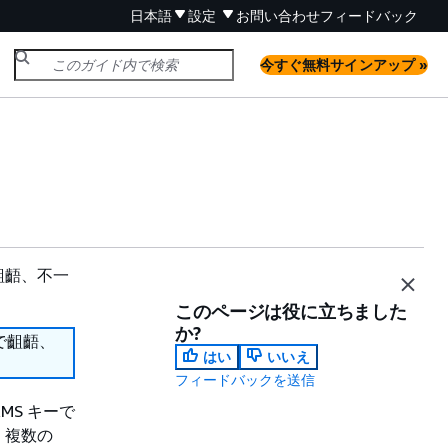
日本語
設定
お問い合わせ
フィードバック
今すぐ無料サインアップ »
齟齬、不一
このページは役に立ちました
か?
で齟齬、
はい
いいえ
フィードバックを送信
MS キーで
、複数の