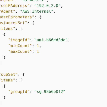
rceIPAddress"
: 
"192.0.2.0"
,

rAgent"
: 
"AWS Internal"
,

uestParameters"
: 
{
nstancesSet"
: 
{
"items"
: [

{
"imageId"
: 
"ami-b66ed3de"
,

"minCount"
: 
1
,

"maxCount"
: 
1
 }



roupSet"
: 
{
"items"
: [

{
"groupId"
: 
"sg-98b6e0f2"
 }


