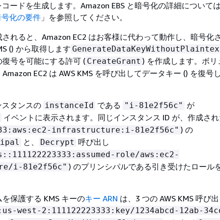
 ログレコードを生成します。Amazon EBS と暗号化の詳細について
S 暗号化の要件
」を参照してください。
されると、Amazon EC2 はお客様に代わって動作し、暗号化
MS () から取得します
GenerateDataKeyWithoutPlaintex
復号を可能にする許可 (
) を作成します。ボ
CreateGrant
azon EC2 は AWS KMS を呼び出してデータキー () を復号
 インスタンスの
である
が
instanceId
"i-81e2f56c"
イベントに表示されます。同じインスタンス ID が、作成さ
) の
33:aws:ec2-infrastructure:i-81e2f56c"
と、
呼び出し
ipal
Decrypt
s::111122223333:assumed-role/aws:ec2-
) のプリンシパルである引き受けたロール
re/i-81e2f56c"
を保護する KMS キーの
キー ARN
は、3 つの AWS KMS 呼
:us-west-2:111122223333:key/1234abcd-12ab-34c