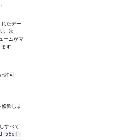
は、
されたデー
。次
t
リュームがマ
します
れた許可
を修飾しま
び出しすべて
d-56ef-