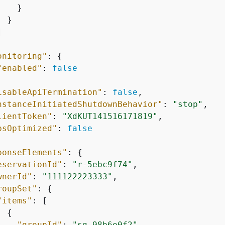
   }

 }



onitoring"
: 
{
"enabled"
: 
false
isableApiTermination"
: 
false
,

nstanceInitiatedShutdownBehavior"
: 
"stop"
,

lientToken"
: 
"XdKUT141516171819"
,

bsOptimized"
: 
false
ponseElements"
: 
{
eservationId"
: 
"r-5ebc9f74"
,

wnerId"
: 
"111122223333"
,

roupSet"
: 
{
"items"
: [

{
"groupId"
: 
"sg-98b6e0f2"
,
