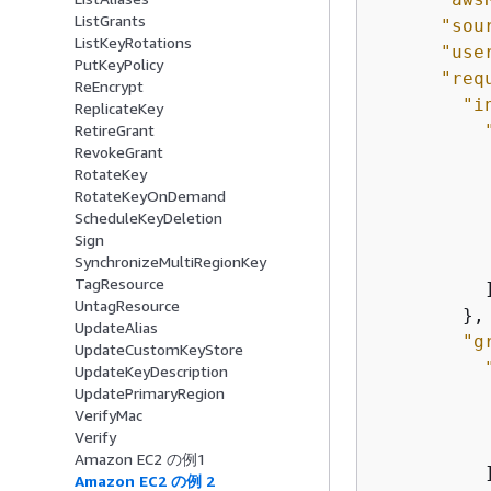
ListGrants
"sou
ListKeyRotations
"use
PutKeyPolicy
"req
ReEncrypt
"i
ReplicateKey
RetireGrant
RevokeGrant
RotateKey
RotateKeyOnDemand
ScheduleKeyDeletion
Sign
           
SynchronizeMultiRegionKey
TagResource
          ]
UntagResource
        },

UpdateAlias
"g
UpdateCustomKeyStore
UpdateKeyDescription
UpdatePrimaryRegion
VerifyMac
Verify
           
Amazon EC2 の例1
          ]
Amazon EC2 の例 2