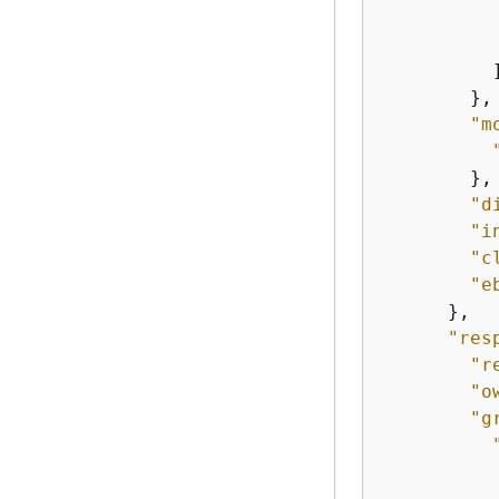
           
           
          ]
        },

"m
        },

"d
"i
"c
"e
      },

"res
"r
"o
"g