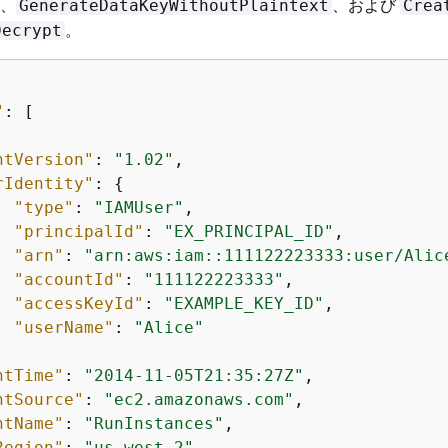
、
、および
GenerateDataKeyWithoutPlaintext
Crea
。
Decrypt
"
: [

ntVersion"
: 
"1.02"
,

rIdentity"
: 
{
"type"
: 
"IAMUser"
,

"principalId"
: 
"EX_PRINCIPAL_ID"
,

"arn"
: 
"arn:aws:iam::111122223333:user/Alic
"accountId"
: 
"111122223333"
,

"accessKeyId"
: 
"EXAMPLE_KEY_ID"
,

"userName"
: 
"Alice"
ntTime"
: 
"2014-11-05T21:35:27Z"
,

ntSource"
: 
"ec2.amazonaws.com"
,

ntName"
: 
"RunInstances"
,

Region"
: 
"us-west-2"
,
