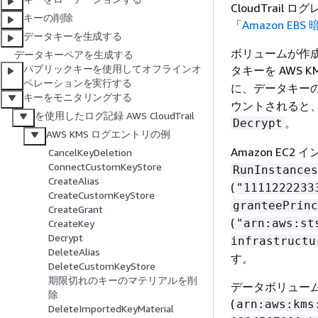
CloudTrail
キーの削除
「
Amazon EB
データキーを生成する
ボリュームが作成
データキーペアを生成する
パブリックキーを使用してオフラインオ
タキーを AWS K
ペレーションを実行する
に、データキーの
キーをモニタリングする
ウントされると、Am
を使用したログ記録 AWS CloudTrail
。
Decrypt
AWS KMS ログエントリの例
Amazon EC2
CancelKeyDeletion
ConnectCustomKeyStore
RunInstances
CreateAlias
(
"1111222233
CreateCustomKeyStore
granteePrinc
CreateGrant
(
"arn:aws:st
CreateKey
Decrypt
infrastructu
DeleteAlias
す。
DeleteCustomKeyStore
期限切れのキーのマテリアルを削
データボリューム
除
(
arn:aws:kms
DeleteImportedKeyMaterial