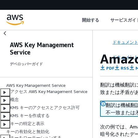
開始する
サービスガイ
ドキュメン
AWS Key Management
Service
Amaz
ドキュメン
デベロッパーガイド
PDF
RSS
M
翻訳は機械翻訳
AWS Key Management Service
アクセス AWS Key Management Service
致または矛盾が
概念
翻訳は機械翻
KMS キーのアクセスとアクセス許可
不一致または
KMS キーを作成する
キーの特定と表示
次の例では、Ama
キーの有効化と無効化
暗号化されたデ
キーをローテーションする