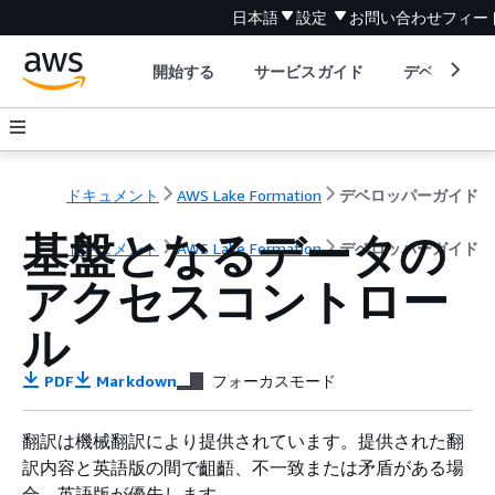
日本語
設定
お問い合わせ
フィー
開始する
サービスガイド
デベロッパ
ドキュメント
AWS Lake Formation
デベロッパーガイド
基盤となるデータの
ドキュメント
AWS Lake Formation
デベロッパーガイド
アクセスコントロー
ル
PDF
Markdown
フォーカスモード
翻訳は機械翻訳により提供されています。提供された翻
訳内容と英語版の間で齟齬、不一致または矛盾がある場
合、英語版が優先します。