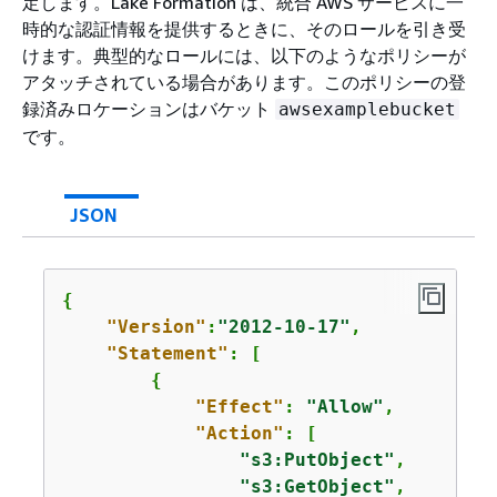
定します。Lake Formation は、統合 AWS サービスに一
時的な認証情報を提供するときに、そのロールを引き受
けます。典型的なロールには、以下のようなポリシーが
アタッチされている場合があります。このポリシーの登
録済みロケーションはバケット
awsexamplebucket
です。
JSON
{
"Version"
:
"2012-10-17"
,

"Statement"
: [

{
"Effect"
: 
"Allow"
,

"Action"
: [

"s3:PutObject"
,

"s3:GetObject"
,
