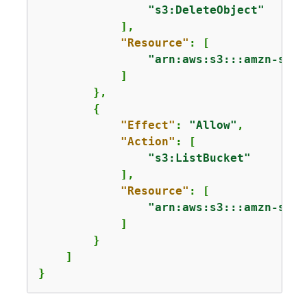
"s3:DeleteObject"
            ],

"Resource"
: [

"arn:aws:s3:::amzn-s3-d
            ]

        },

{
"Effect"
: 
"Allow"
,

"Action"
: [

"s3:ListBucket"
            ],

"Resource"
: [

"arn:aws:s3:::amzn-s3-d
            ]

        }

    ]

}