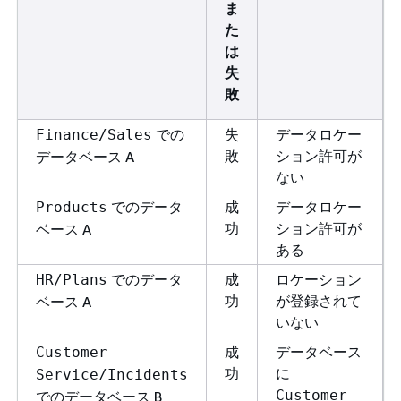
ま
た
は
失
敗
での
失
データロケー
Finance/Sales
敗
ション許可が
データベース A
ない
でのデータ
成
データロケー
Products
功
ション許可が
ベース A
ある
でのデータ
成
ロケーション
HR/Plans
功
が登録されて
ベース A
いない
成
データベース
Customer
功
に
Service/Incidents
Customer
でのデータベース B