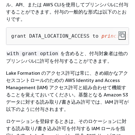
ル、API、または AWS CLIを使用してプリンシパルに付与
することができます。付与の一般的な形式は以下のとお
りです。
grant DATA_LOCATION_ACCESS to 
principal
 o
を含めると、付与対象者は他の
with grant option
プリンシパルに許可を付与することができます。
Lake Formation のアクセス許可は常に、きめ細かなアク
セスコントロールのための AWS Identity and Access
Management (IAM) アクセス許可と組み合わせて機能す
ることを覚えておいてください。基盤となる Amazon S3
データに対する読み取り/書き込み許可では、IAM 許可が
以下のように付与されます。
ロケーションを登録するときは、そのロケーションに対
する読み取り/書き込み許可を付与する IAM ロールを指